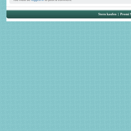
Stern kaufen
|
Promi 