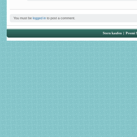
You must be
logged in
to post a comment.
Stern kaufen
|
Promi 