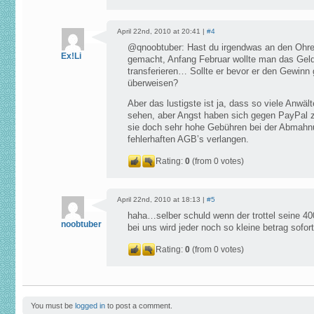
April 22nd, 2010 at 20:41 |
#4
@qnoobtuber: Hast du irgendwas an den Ohr
Ex!Li
gemacht, Anfang Februar wollte man das Gel
transferieren… Sollte er bevor er den Gewinn
überweisen?
Aber das lustigste ist ja, dass so viele Anwä
sehen, aber Angst haben sich gegen PayPal z
sie doch sehr hohe Gebühren bei der Abmah
fehlerhaften AGB’s verlangen.
Rating:
0
(from 0 votes)
April 22nd, 2010 at 18:13 |
#5
haha…selber schuld wenn der trottel seine 40
noobtuber
bei uns wird jeder noch so kleine betrag sofort
Rating:
0
(from 0 votes)
You must be
logged in
to post a comment.