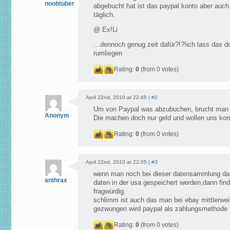
noobtuber
abgebucht hat ist das paypal konto aber auch
täglich.
@ Ex!Li
…dennoch genug zeit dafür?!?!ich lass das d
rumliegen
Rating:
0
(from 0 votes)
April 22nd, 2010 at 22:45 |
#2
Um von Paypal was abzubuchen, brucht man 
Anonym
Die machen doch nur geld und wollen uns kontr
Rating:
0
(from 0 votes)
April 22nd, 2010 at 22:05 |
#3
wenn man noch bei dieser datensammlung da
anthrax
daten in der usa gespeichert werden,dann find
fragwürdig.
schlimm ist auch das man bei ebay mittlerwei
gezwungen wird paypal als zahlungsmethode 
Rating:
0
(from 0 votes)