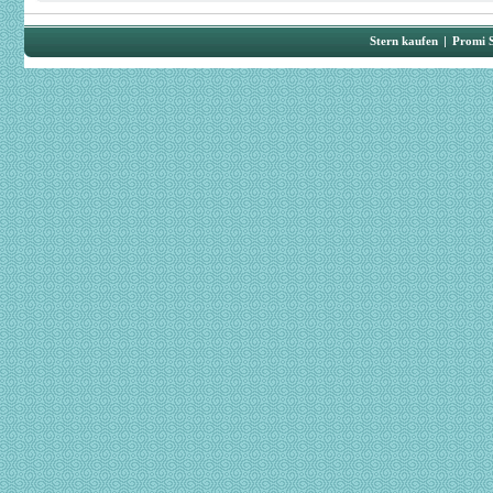
Stern kaufen
|
Promi 