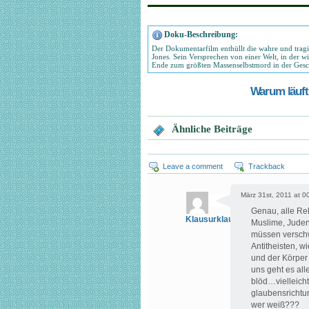
Doku-Beschreibung:
Der Dokumentarfilm enthüllt die wahre und tragi
Jones. Sein Versprechen von einer Welt, in der wi
Ende zum größten Massenselbstmord in der Gesc
Warum läuft 
Ähnliche Beiträge
Leave a comment
Trackback
März 31st, 2011 at 0
Genau, alle Re
Klausurklaus
Muslime, Juden
müssen verschw
Antitheisten, wi
und der Körper 
uns geht es al
blöd…vielleicht
glaubensrichtu
wer weiß???