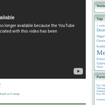
Werb
Tags
2 weltk
Deut
flugz
Gewa
Krankh
Me
Polize
Univ
Wüste
Partn
Fun Vi
Wahrsa
Gästebu
based on
9
ratings
Free S
kostenl