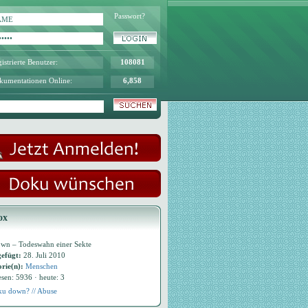
Passwort?
istrierte Benutzer:
108081
kumentationen Online:
6,858
ox
own – Todeswahn einer Sekte
efügt:
28. Juli 2010
rie(n):
Menschen
esen: 5936 · heute: 3
u down? // Abuse