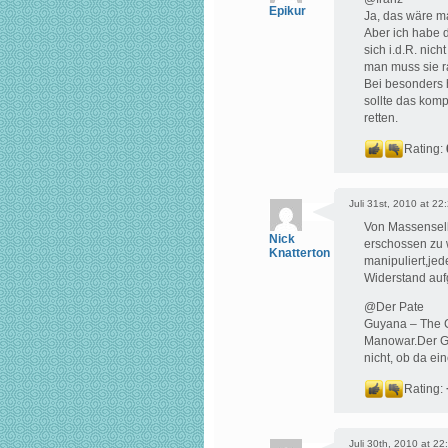
Epikur
Ja, das wäre m
Aber ich habe 
sich i.d.R. nic
man muss sie r
Bei besonders 
sollte das komp
retten.
Rating:
Juli 31st, 2010 at 22
Von Massenselb
Nick
erschossen zu 
Knatterton
manipuliert,je
Widerstand aufg
@Der Pate
Guyana – The C
Manowar.Der G
nicht, ob da ei
Rating:
Juli 30th, 2010 at 22