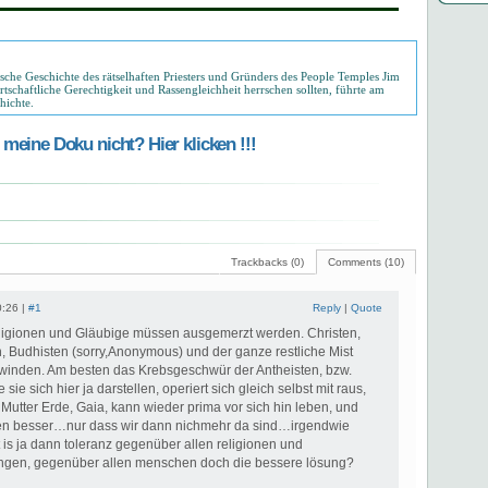
sche Geschichte des rätselhaften Priesters und Gründers des People Temples Jim
rtschaftliche Gerechtigkeit und Rassengleichheit herrschen sollten, führte am
hichte.
meine Doku nicht? Hier klicken !!!
Trackbacks (0)
Comments (10)
0:26 |
#1
Reply
|
Quote
ligionen und Gläubige müssen ausgemerzt werden. Christen,
, Budhisten (sorry,Anonymous) und der ganze restliche Mist
inden. Am besten das Krebsgeschwür der Antheisten, bzw.
e sie sich hier ja darstellen, operiert sich gleich selbst mit raus,
Mutter Erde, Gaia, kann wieder prima vor sich hin leben, und
len besser…nur dass wir dann nichmehr da sind…irgendwie
 is ja dann toleranz gegenüber allen religionen und
ngen, gegenüber allen menschen doch die bessere lösung?