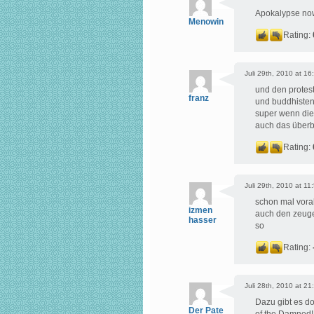
Apokalypse n
Menowin
Rating:
Juli 29th, 2010 at 16
und den protes
franz
und buddhiste
super wenn die
auch das überb
Rating:
Juli 29th, 2010 at 11
schon mal vorab
izmen
auch den zeuge
hasser
so
Rating:
Juli 28th, 2010 at 21
Dazu gibt es d
Der Pate