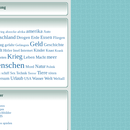
ung
amerika
rieg
abzocke
afrika
Auto
schland
Essen
Drogen
Erde
Fliegen
Geld
Geschichte
eug
gefahr
Gefängnis
lt
Internet
Kinder
Hitler
Knast
Insel
Krank
Krieg
meer
Leben
Macht
eiten
nschen
Natur
Mord
Politik
Tiere
i
Sex
Technik
töten
schiff
Terror
Urlaub
ersum
Wasser
Welt
USA
Weltall
er
deos
gen
chbilder
MS
os spielen