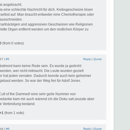
al angebracht.
da eine schlechte Nachricht für dich. Krebsgeschwüre lösen
ht selbst auf. Man braucht entweder eine Chemotherapie oder
ausschneiden.
hartnäckigen und aggressiven Geschwüren wie Religionen
lette Organ entfernt werden um den restlichen Körper zu
0
(from 0 votes)
:27 |
#5
Reply
|
Quote
stmord kann keine Rede sein. Es wurde ja gedroht
werden, wer nicht mitmacht. Die Leute wurden gezielt
der hat jeden verraten. Dadurch konnte auch kein geheimer
ebaut werden. So war der Weg frei für Adolf Jones.
ult of the Damned! eine sehr geile Nummer von
edanke kam mir auch wärend ich die Doku sah,wusste aber
ne Verbindung bestand.
+1
(from 1 vote)
:44 |
#6
Reply
|
Quote