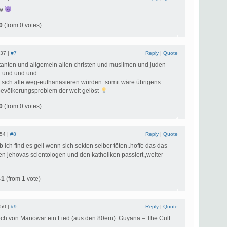
ow
0
(from 0 votes)
:37 |
#7
Reply
|
Quote
tanten und allgemein allen christen und muslimen und juden
n und und und
 sich alle weg-euthanasieren würden. somit wäre übrigens
evölkerungsproblem der welt gelöst
0
(from 0 votes)
:54 |
#8
Reply
|
Quote
 ich find es geil wenn sich sekten selber töten..hoffe das das
n jehovas scientologen und den katholiken passiert,,weiter
-1
(from 1 vote)
:50 |
#9
Reply
|
Quote
och von Manowar ein Lied (aus den 80ern): Guyana – The Cult