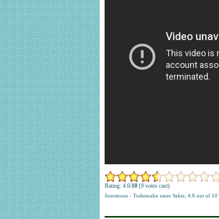
Rating: 4.6/
10
(9 votes cast)
Jonestown - Todeswahn einer Sekte
,
4.6
out of
10