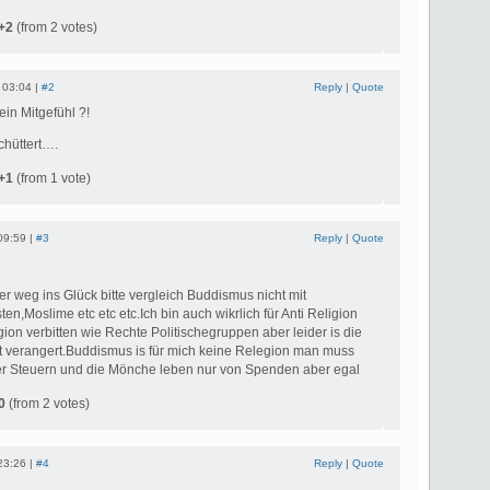
+2
(from 2 votes)
 03:04 |
#2
Reply
|
Quote
ein Mitgefühl ?!
schüttert….
+1
(from 1 vote)
09:59 |
#3
Reply
|
Quote
r weg ins Glück bitte vergleich Buddismus nicht mit
en,Moslime etc etc etc.Ich bin auch wikrlich für Anti Religion
gion verbitten wie Rechte Politischegruppen aber leider is die
t verangert.Buddismus is für mich keine Relegion man muss
er Steuern und die Mönche leben nur von Spenden aber egal
0
(from 2 votes)
23:26 |
#4
Reply
|
Quote