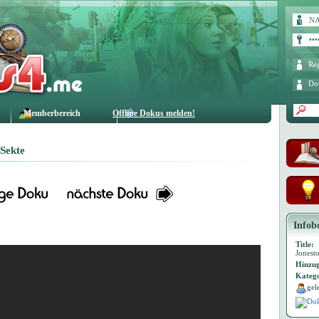
Reg
Do
Memberbereich
Offline Dokus melden!
Sekte
Infob
Title:
Jonest
Hinzug
Katego
gel
Dok