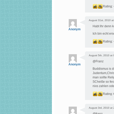
Rating:
August 31st, 2010 at
Habt Ihr denn k
Anonym
Ich bin echt er
Rating:
August 5th, 2010 at 
@Franz
Anonym
Buddismus is de
Judentum,Christ
man sollte Reli
SCheiße so fes
nixs zahlen od
Rating:
August 3rd, 2010 at 
@franz