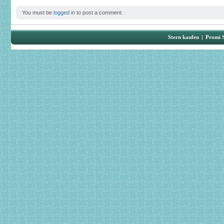
You must be
logged in
to post a comment.
Stern kaufen
|
Promi 