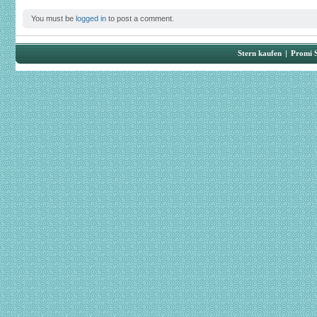
You must be
logged in
to post a comment.
Stern kaufen
|
Promi 