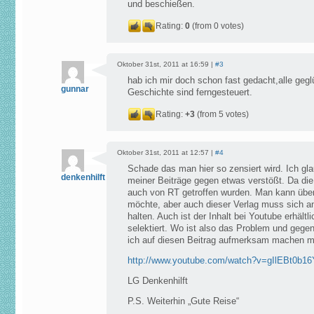
und beschießen.
Rating:
0
(from 0 votes)
Oktober 31st, 2011 at 16:59 |
#3
hab ich mir doch schon fast gedacht,alle geg
gunnar
Geschichte sind ferngesteuert.
Rating:
+3
(from 5 votes)
Oktober 31st, 2011 at 12:57 |
#4
Schade das man hier so zensiert wird. Ich gla
denkenhilft
meiner Beiträge gegen etwas verstößt. Da die
auch von RT getroffen wurden. Man kann üb
möchte, aber auch dieser Verlag muss sich 
halten. Auch ist der Inhalt bei Youtube erhältl
selektiert. Wo ist also das Problem und gege
ich auf diesen Beitrag aufmerksam machen 
http://www.youtube.com/watch?v=gIlEBt0b16
LG Denkenhilft
P.S. Weiterhin „Gute Reise“