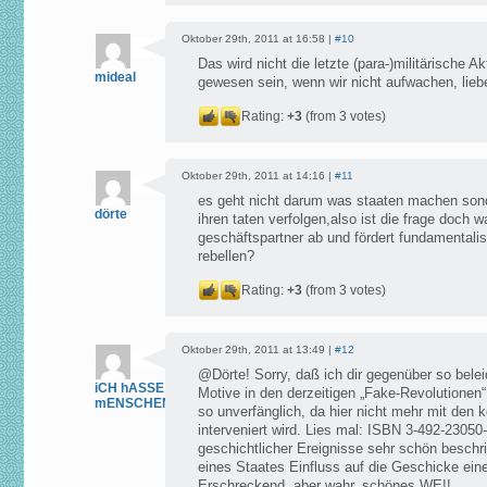
Oktober 29th, 2011 at 16:58 |
#10
Das wird nicht die letzte (para-)militärische A
mideal
gewesen sein, wenn wir nicht aufwachen, lieb
Rating:
+3
(from 3 votes)
Oktober 29th, 2011 at 14:16 |
#11
es geht nicht darum was staaten machen sond
dörte
ihren taten verfolgen,also ist die frage doch 
geschäftspartner ab und fördert fundamentalis
rebellen?
Rating:
+3
(from 3 votes)
Oktober 29th, 2011 at 13:49 |
#12
@Dörte! Sorry, daß ich dir gegenüber so bele
iCH hASSE
Motive in den derzeitigen „Fake-Revolutionen
mENSCHEN
so unverfänglich, da hier nicht mehr mit den k
interveniert wird. Lies mal: ISBN 3-492-23050
geschichtlicher Ereignisse sehr schön beschr
eines Staates Einfluss auf die Geschicke ei
Erschreckend, aber wahr. schönes WE!!