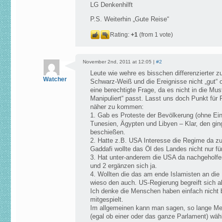
LG Denkenhilft
P.S. Weiterhin „Gute Reise“
Rating:
+1
(from 1 vote)
November 2nd, 2011 at 12:05 |
#2
Leute wie wehre es bisschen differenzierter zu
Watcher
Schwarz-Weiß und die Ereignisse nicht „gut“ od
eine berechtigte Frage, da es nicht in die Must
Manipuliert“ passt. Lasst uns doch Punkt für
näher zu kommen:
1. Gab es Proteste der Bevölkerung (ohne Ein
Tunesien, Ägypten und Libyen – Klar, den gin
beschießen.
2. Hatte z.B. USA Interesse die Regime da z
Gaddafi wollte das Öl des Landes nicht nur für
3. Hat unter-anderem die USA da nachgeholfen
und 2 ergänzen sich ja.
4. Wollten die das am ende Islamisten an di
wieso den auch. US-Regierung begreift sich als
Ich denke die Menschen haben einfach nicht
mitgespielt.
Im allgemeinen kann man sagen, so lange Me
(egal ob einer oder das ganze Parlament) wäh