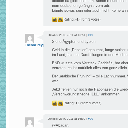
abadan da gibts bestimmt schon n buch besch
nem deutschen gefängnis vom adi.
könnte sowas sein oder auch nicht, keine ah
Rating:
-1
(from 3 votes)
Oktober 28th, 2011 at 16:51 |
#19
Siehe Ägypten und Lybien.
TheonGreyjoy
Geld in die „Rebellen“ gepumpt, lange vorher
im Land, falsche Darstellungen in den Medien
BND wusste vom Versteck Gaddafis, hat aber 
verraten, es ist natürlich alles von ganz al
Der „arabische Frühling“ – tolle Lachnummer. 
wär..
Jetzt fehlen nur noch die Pappnasen die wied
„Verschwörungstheorie!!1111“ ankommen.
Rating:
+3
(from 9 votes)
Oktober 28th, 2011 at 16:00 |
#20
@Abadan,