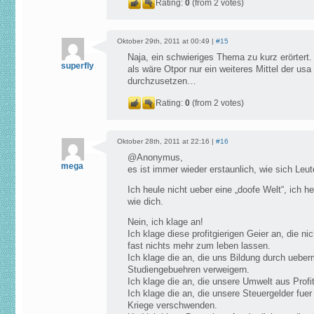
Rating:
0
(from 2 votes)
Oktober 29th, 2011 at 00:49 |
#15
Naja, ein schwieriges Thema zu kurz erörtert
superfly
als wäre Otpor nur ein weiteres Mittel der usa
durchzusetzen…
Rating:
0
(from 2 votes)
Oktober 28th, 2011 at 22:16 |
#16
@Anonymus,
mega
es ist immer wieder erstaunlich, wie sich Leut
Ich heule nicht ueber eine „doofe Welt“, ich h
wie dich.
Nein, ich klage an!
Ich klage diese profitgierigen Geier an, die n
fast nichts mehr zum leben lassen.
Ich klage die an, die uns Bildung durch uebe
Studiengebuehren verweigern.
Ich klage die an, die unsere Umwelt aus Profi
Ich klage die an, die unsere Steuergelder fue
Kriege verschwenden.