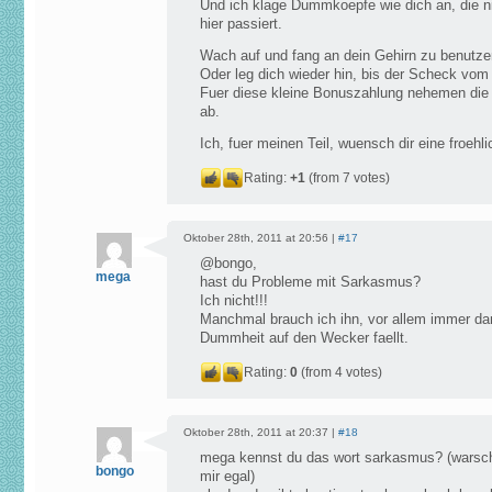
Und ich klage Dummkoepfe wie dich an, die ni
hier passiert.
Wach auf und fang an dein Gehirn zu benutze
Oder leg dich wieder hin, bis der Scheck vo
Fuer diese kleine Bonuszahlung nehemen die 
ab.
Ich, fuer meinen Teil, wuensch dir eine froehl
Rating:
+1
(from 7 votes)
Oktober 28th, 2011 at 20:56 |
#17
@bongo,
mega
hast du Probleme mit Sarkasmus?
Ich nicht!!!
Manchmal brauch ich ihn, vor allem immer da
Dummheit auf den Wecker faellt.
Rating:
0
(from 4 votes)
Oktober 28th, 2011 at 20:37 |
#18
mega kennst du das wort sarkasmus? (warsche
bongo
mir egal)