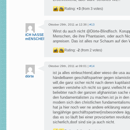
Rating:
+3
(from 3 votes)
Oktober 29th, 2011 at 12:36 |
#13
Wirst du auch nicht @Dörte-Blindfisch. Korupp
iCH hASSE
Menschen, die ihre Phantasien, oder auch Nic
mENSCHEN
anpreisen. Das ist alles nur Schaum auf den W
Rating:
-2
(from 2 votes)
Oktober 29th, 2011 at 09:01 |
#14
ist ja alles einleuchtend,aber wieso die usa au
dörte
händelbaren geschäftspartner gegen islamist
will,die ganz sicher nicht nach deren kaptilais
werden verstehe ich nicht so ganz.vielleicht 
beliebter nach der ganzen afghanistan sache 
den fundamentalisten zu machen.ist ja in d
modern sich den christlichen fundamentalismu
hat ja hier noch wer ne andere erklärung war
langjährige geschäftspartner(insbesondere äg
das es so läuft bei einer provozierten revolut
sicherlich,doof sind sie ja auch nicht.