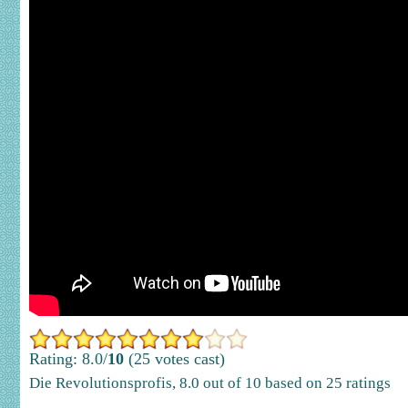
Rating: 8.0/
10
(25 votes cast)
Die Revolutionsprofis
,
8.0
out of
10
based on
25
ratings