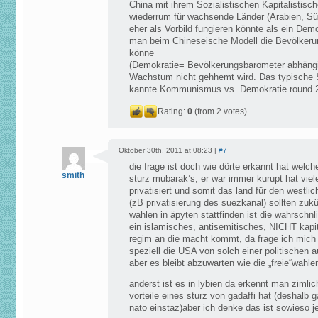
China mit ihrem Sozialistischen Kapitalistis
wiederrum für wachsende Länder (Arabien, Sü
eher als Vorbild fungieren könnte als ein De
man beim Chineseische Modell die Bevölkerun
könne
(Demokratie= Bevölkerungsbarometer abhängi
Wachstum nicht gehhemt wird. Das typische 
kannte Kommunismus vs. Demokratie round 
Rating:
0
(from 2 votes)
Oktober 30th, 2011 at 08:23 |
#7
die frage ist doch wie dörte erkannt hat welc
smith
sturz mubarak’s, er war immer kurupt hat viele
privatisiert und somit das land für den westli
(zB privatisierung des suezkanal) sollten zukün
wahlen in äpyten stattfinden ist die wahrschnl
ein islamisches, antisemitisches, NICHT kapita
regim an die macht kommt, da frage ich mich 
speziell die USA von solch einer politischen a
aber es bleibt abzuwarten wie die „freie“wahl
anderst ist es in lybien da erkennt man zimlic
vorteile eines sturz von gadaffi hat (deshalb 
nato einstaz)aber ich denke das ist sowieso