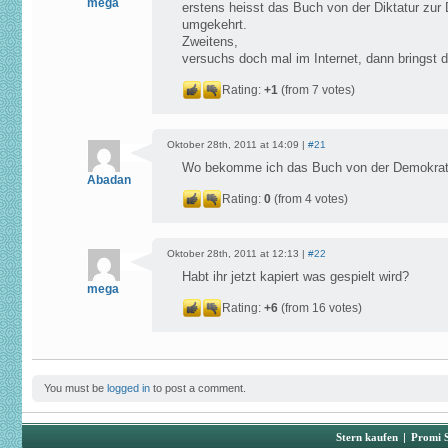
mega
erstens heisst das Buch von der Diktatur zur
umgekehrt.
Zweitens,
versuchs doch mal im Internet, dann bringst di
Rating:
+1
(from 7 votes)
Oktober 28th, 2011 at 14:09 |
#21
Wo bekomme ich das Buch von der Demokratie
Abadan
Rating:
0
(from 4 votes)
Oktober 28th, 2011 at 12:13 |
#22
Habt ihr jetzt kapiert was gespielt wird?
mega
Rating:
+6
(from 16 votes)
You must be
logged in
to post a comment.
Stern kaufen
|
Promi 