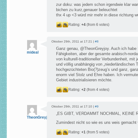
zur doku: was jedem schon irgendwie klar war 
bichen zu kurz,genauer beleuchtet
thx 4 up <3 würd mir mehr in diese richtung 
Rating:
+4
(from 6 votes)
Oktober 29th, 2011 at 17:21 |
#8
Ganz genau, @TheonGreyjoy. Auch ich habe 
mideal
Fähigkeiten, aber der gesamte arabisch-norda
von kulturell-traditioneller Verbundenheit, mi
und völlig unabhängig von „niederländischen
hochgezüchteten Bio(?)zeug’s und ganz, ganz
enorm viel Stolz und Ehre haben. Ich vermute
Gebiet industrialisieren möchte.
Rating:
+2
(from 4 votes)
Oktober 29th, 2011 at 17:10 |
#9
„ES GIBT, VERDAMMT NOCHMAL, KEINE R
TheonGreyjoy
Zumindest nicht so wie es uns weis gemacht
Rating:
+1
(from 5 votes)