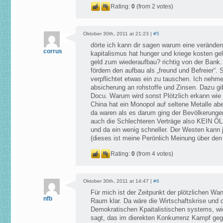
Rating:
0
(from 2 votes)
Oktober 30th, 2011 at 21:23 |
#5
dörte ich kann dir sagen warum eine veränderu
corrus
kapitalismus hat hunger und kriege kosten g
geld zum wiederaufbau? richtig von der Bank. 
fördern den aufbau als „freund und Befreier“.
verpflichtet etwas ein zu tauschen. Ich nehme
absicherung an rohstoffe und Zinsen. Dazu gib
Docu. Warum wird sonst Plötzlich erkann wie B
China hat ein Monopol auf seltene Metalle abe
da waren als es darum ging der Bevölkerung
auch die Schlechteren Verträge also KEIN ÖL. 
und da ein wenig schneller. Der Westen kann ja
(dieses ist meine Perönlich Meinung über den 
Rating:
0
(from 4 votes)
Oktober 30th, 2011 at 14:47 |
#6
Für mich ist der Zeitpunkt der plötzlichen Wa
nfb
Raum klar. Da wäre die Wirtschaftskrise und 
Demokratischen Kpaitalistischen systems, wi
sagt, das im dierekten Konkurrenz Kampf g