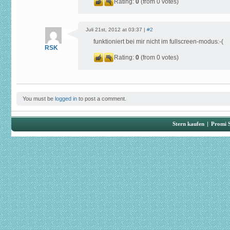
Rating:
0
(from 0 votes)
Juli 21st, 2012 at 03:37 |
#2
funktioniert bei mir nicht im fullscreen-modus:-(
RSK
Rating:
0
(from 0 votes)
You must be
logged in
to post a comment.
Stern kaufen
|
Promi 