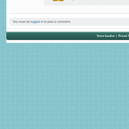
You must be
logged in
to post a comment.
Stern kaufen
|
Promi 