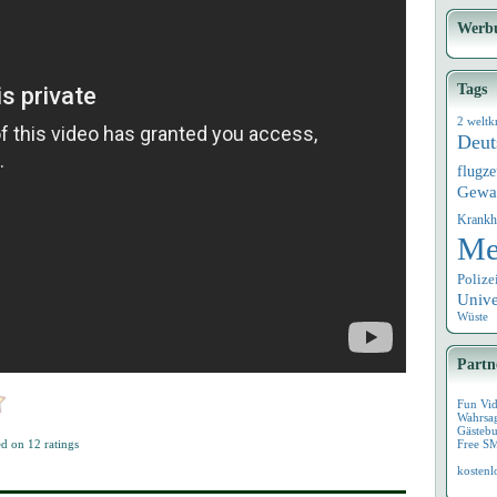
Werb
Tags
2 weltk
Deut
flugz
Gewa
Krankh
Me
Polize
Univ
Wüste
Partn
Fun Vi
Wahrsa
Gästebu
ed on
12
ratings
Free S
kostenl