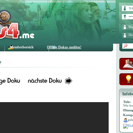
Reg
Do
Memberbereich
Offline Dokus melden!
?
Infob
Title:
Wie ko
Hinzug
Katego
gel
Dok