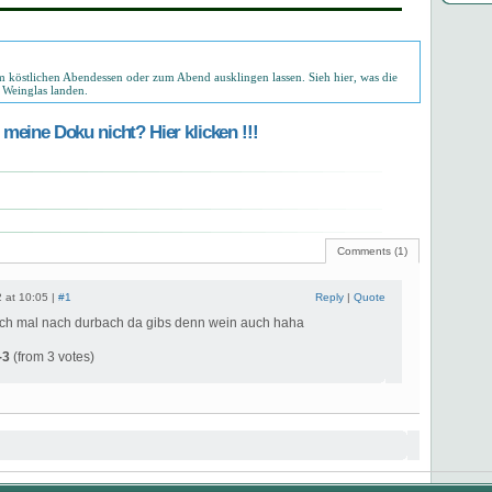
eim köstlichen Abendessen oder zum Abend ausklingen lassen. Sieh hier, was die
m Weinglas landen.
meine Doku nicht? Hier klicken !!!
Comments (1)
 at 10:05 |
#1
Reply
|
Quote
ch mal nach durbach da gibs denn wein auch haha
-3
(from 3 votes)