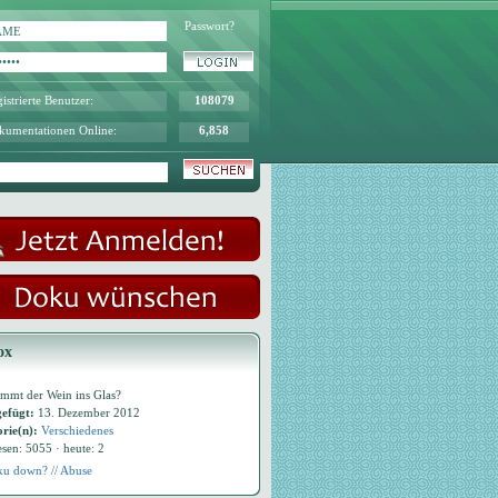
Passwort?
istrierte Benutzer:
108079
kumentationen Online:
6,858
ox
mmt der Wein ins Glas?
efügt:
13. Dezember 2012
rie(n):
Verschiedenes
esen: 5055 · heute: 2
u down? // Abuse