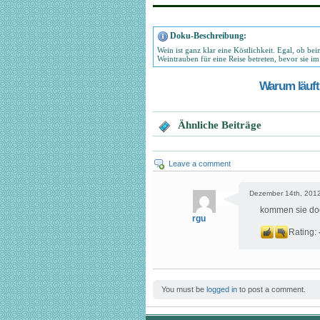
Doku-Beschreibung:
Wein ist ganz klar eine Köstlichkeit. Egal, ob b
Weintrauben für eine Reise betreten, bevor sie i
Warum läuft 
Ähnliche Beiträge
Leave a comment
Dezember 14th, 2012
kommen sie do
rgu
Rating:
You must be
logged in
to post a comment.