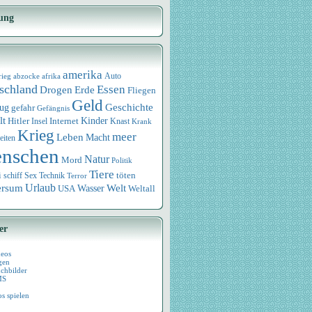
ung
amerika
rieg
abzocke
afrika
Auto
schland
Essen
Drogen
Erde
Fliegen
Geld
Geschichte
eug
gefahr
Gefängnis
lt
Internet
Kinder
Hitler
Knast
Insel
Krank
Krieg
meer
Leben
Macht
eiten
nschen
Natur
Mord
Politik
Tiere
i
Sex
Technik
töten
schiff
Terror
Urlaub
ersum
Wasser
Welt
USA
Weltall
er
deos
gen
chbilder
MS
os spielen