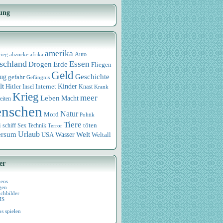
ung
amerika
rieg
abzocke
afrika
Auto
schland
Essen
Drogen
Erde
Fliegen
Geld
Geschichte
eug
gefahr
Gefängnis
lt
Internet
Kinder
Hitler
Knast
Insel
Krank
Krieg
meer
Leben
Macht
eiten
nschen
Natur
Mord
Politik
Tiere
i
Sex
Technik
töten
schiff
Terror
Urlaub
ersum
Wasser
Welt
USA
Weltall
er
deos
gen
chbilder
MS
os spielen