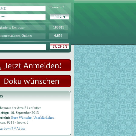
Passwort?
istrierte Benutzer:
108081
kumentationen Online:
6,858
ox
heimnis der Area 51 entlüftet
efügt:
16. September 2013
rie(n):
Eure Wünsche
,
Unerklärliches
esen: 9211 · heute: 2
u down? // Abuse