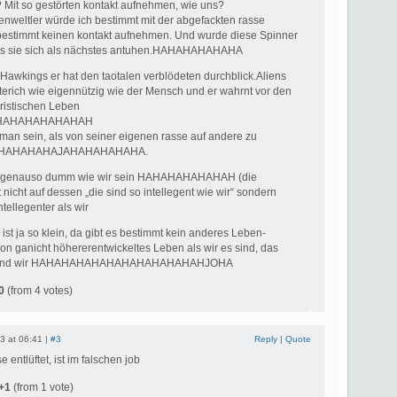
? Mit so gestörten kontakt aufnehmen, wie uns?
enweltler würde ich bestimmt mit der abgefackten rasse
estimmt keinen kontakt aufnehmen. Und wurde diese Spinner
s sie sich als nächstes antuhen.HAHAHAHAHAHA
 Hawkings er hat den taotalen verblödeten durchblick.Aliens
terich wie eigennützig wie der Mensch und er wahrnt vor den
aristischen Leben
HAHAHAHAHAHAH
man sein, als von seiner eigenen rasse auf andere zu
 HAHAHAHAHAJAHAHAHAHAHA.
 genauso dumm wie wir sein HAHAHAHAHAHAH (die
 nicht auf dessen „die sind so intellegent wie wir“ sondern
ntellegenter als wir
st ja so klein, da gibt es bestimmt kein anderes Leben-
on ganicht höhererentwickeltes Leben als wir es sind, das
y sind wir HAHAHAHAHAHAHAHAHAHAHAHJOHA
0
(from 4 votes)
3 at 06:41 |
#3
Reply
|
Quote
 entlüftet, ist im falschen job
+1
(from 1 vote)