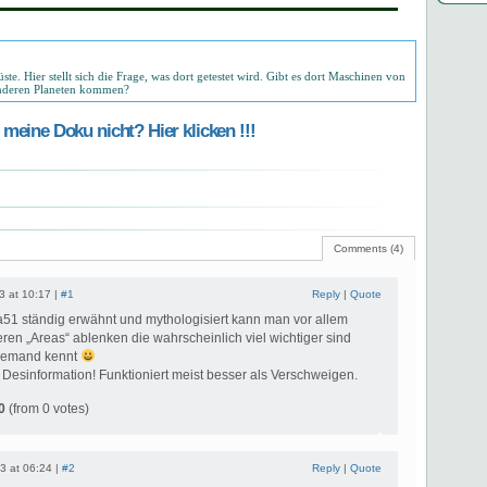
te. Hier stellt sich die Frage, was dort getestet wird. Gibt es dort Maschinen von
anderen Planeten kommen?
meine Doku nicht? Hier klicken !!!
Comments (4)
3 at 10:17 |
#1
Reply
|
Quote
1 ständig erwähnt und mythologisiert kann man vor allem
ren „Areas“ ablenken die wahrscheinlich viel wichtiger sind
niemand kennt
Desinformation! Funktioniert meist besser als Verschweigen.
0
(from 0 votes)
3 at 06:24 |
#2
Reply
|
Quote