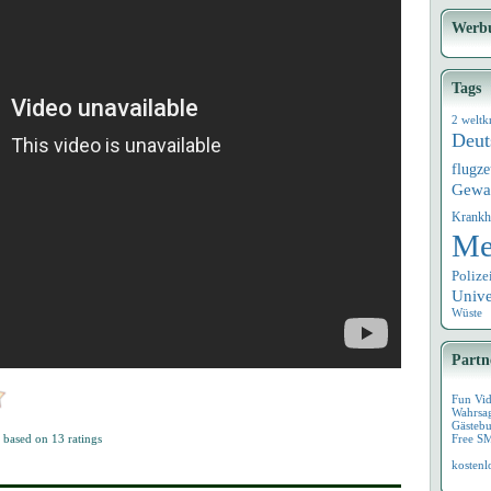
Werb
Tags
2 weltk
Deut
flugz
Gewa
Krankh
Me
Polize
Univ
Wüste
Partn
Fun Vi
Wahrsa
Gästebu
based on
13
ratings
Free S
kostenl