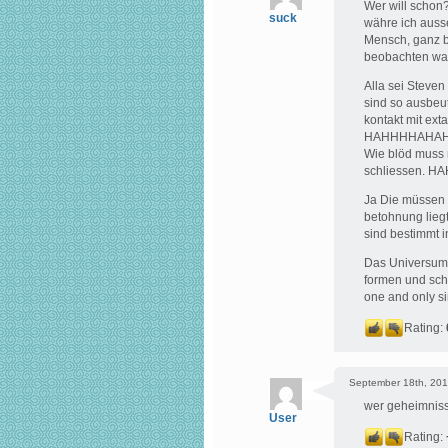
Wer will schon
suck
währe ich auss
Mensch, ganz b
beobachten wa
Alla sei Steven
sind so ausbeu
kontakt mit ext
HAHHHHAHA
Wie blöd muss 
schliessen.
Ja Die müssen
betohnung liegt
sind bestimmt i
Das Universum i
formen und sch
one and onl
Rating:
September 18th, 201
wer geheimnisse
User
Rating: