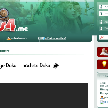
Reg
Do
Memberbereich
Offline Dokus melden!
lüftet
Infob
Title:
Das Ge
Hinzug
Katego
gel
Dok