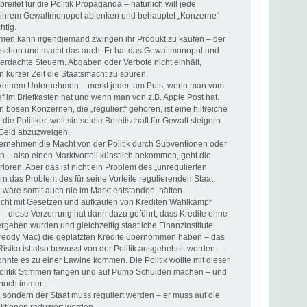
reitet für die Politik Propaganda – natürlich will jede
 ihrem Gewaltmonopol ablenken und behauptet „Konzerne“
htig.
en kann irgendjemand zwingen ihr Produkt zu kaufen – der
 schon und macht das auch. Er hat das Gewaltmonopol und
rdachte Steuern, Abgaben oder Verbote nicht einhält,
 kurzer Zeit die Staatsmacht zu spüren.
 keinem Unternehmen – merkt jeder, am Puls, wenn man vom
ef im Briefkasten hat und wenn man von z.B. Apple Post hat.
 bösen Konzernen, die „reguliert“ gehören, ist eine hilfreiche
ie Politiker, weil sie so die Bereitschaft für Gewalt steigern
Geld abzuzweigen.
nehmen die Macht von der Politik durch Subventionen oder
 – also einen Marktvorteil künstlich bekommen, geht die
erloren. Aber das ist nicht ein Problem des „unregulierten
n das Problem des für seine Vorteile regulierenden Staat.
 wäre somit auch nie im Markt entstanden, hätten
cht mit Gesetzen und aufkaufen von Krediten Wahlkampf
– diese Verzerrung hat dann dazu geführt, dass Kredite ohne
geben wurden und gleichzeitig staatliche Finanzinstitute
reddy Mac) die geplatzten Kredite übernommen haben – das
 Risiko ist also bewusst von der Politik ausgehebelt worden –
nte es zu einer Lawine kommen. Die Politik wollte mit dieser
olitik Stimmen fangen und auf Pump Schulden machen – und
 noch immer …
, sondern der Staat muss reguliert werden – er muss auf die