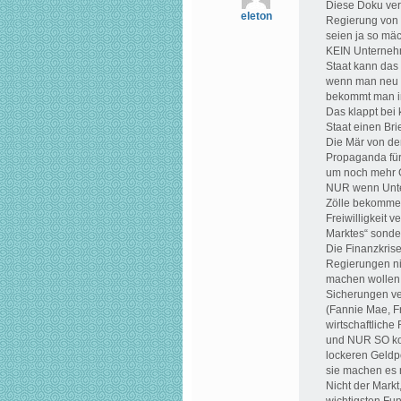
Diese Doku verb
eleton
Regierung von
seien ja so mäc
KEIN Unternehm
Staat kann das
wenn man neu e
bekommt man in
Das klappt bei
Staat einen Bri
Die Mär von den
Propaganda für d
um noch mehr 
NUR wenn Unter
Zölle bekommen
Freiwilligkeit v
Marktes“ sonder
Die Finanzkrise
Regierungen ni
machen wollen 
Sicherungen ver
(Fannie Mae, F
wirtschaftliche
und NUR SO kon
lockeren Geldp
sie machen es
Nicht der Markt