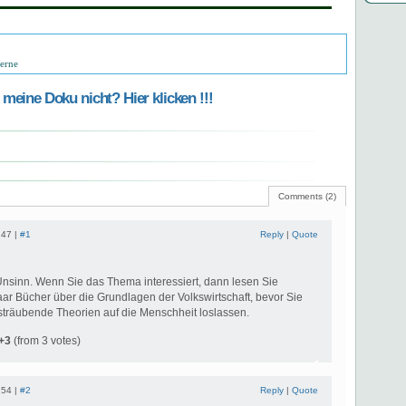
zerne
meine Doku nicht? Hier klicken !!!
Comments (2)
:47 |
#1
Reply
|
Quote
Unsinn. Wenn Sie das Thema interessiert, dann lesen Sie
ar Bücher über die Grundlagen der Volkswirtschaft, bevor Sie
rsträubende Theorien auf die Menschheit loslassen.
+3
(from 3 votes)
:54 |
#2
Reply
|
Quote