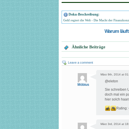
Doku-Beschreibung:
Geld regiert die Welt - Die Macht der Finanzkon
Warum läuft 
Ähnliche Beiträge
Leave a comment
März 9th, 2014 at 01
@eleton
Möbius
Sie schreiben 
doch mal ein pa
hier solch haa
Rating:
März 3rd, 2014 at 18