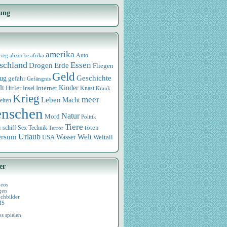
ung
amerika
rieg
abzocke
afrika
Auto
schland
Essen
Drogen
Erde
Fliegen
Geld
Geschichte
eug
gefahr
Gefängnis
lt
Internet
Kinder
Hitler
Knast
Insel
Krank
Krieg
meer
Leben
Macht
eiten
nschen
Natur
Mord
Politik
Tiere
i
Sex
Technik
töten
schiff
Terror
Urlaub
ersum
Wasser
Welt
USA
Weltall
er
deos
gen
chbilder
MS
os spielen