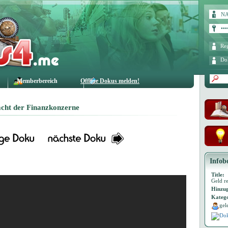
Reg
Do
Memberbereich
Offline Dokus melden!
acht der Finanzkonzerne
Infob
Title:
Geld r
Hinzug
Katego
gel
Dok