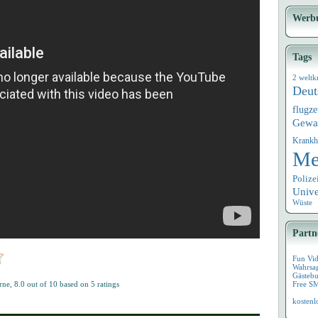
Werb
Tags
2 weltk
Deut
flugz
Gewa
Krankh
Me
Polize
Univ
Wüste
Partn
Fun Vi
Wahrsa
Gästebu
rne
,
8.0
out of
10
based on
5
ratings
Free S
kostenl