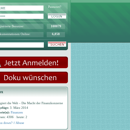
Passwort?
istrierte Benutzer:
108079
kumentationen Online:
6,858
ox
egiert die Welt – Die Macht der Finanzkonzerne
efügt:
3. März 2014
rie(n):
Finanzen
esen: 4306 · heute: 2
u down? // Abuse