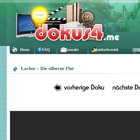
Home
FAQ
Kontakt
Memberbereich
Offl
Lachse – Die silberne Flut