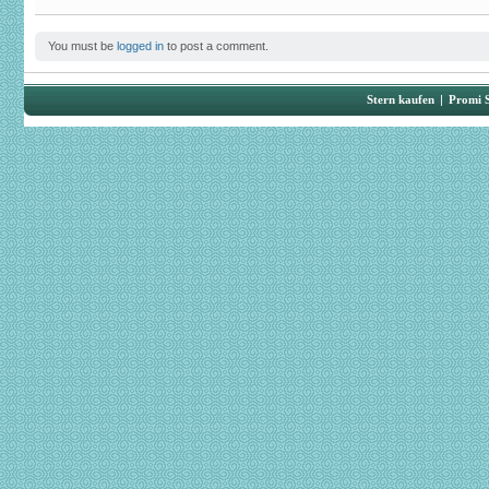
You must be
logged in
to post a comment.
Stern kaufen
|
Promi 