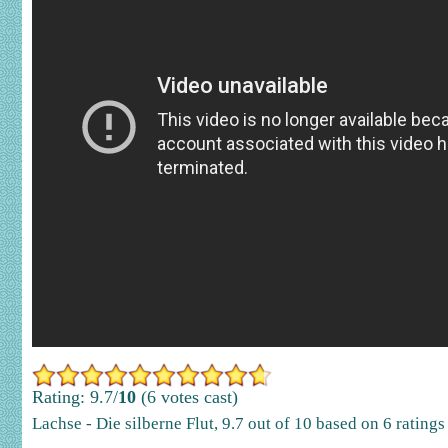
Rating: 9.7/
10
(6 votes cast)
Lachse - Die silberne Flut
,
9.7
out of
10
based on
6
ratings