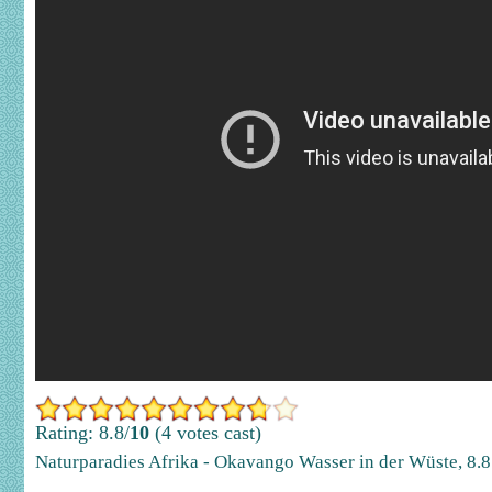
Rating: 8.8/
10
(4 votes cast)
Naturparadies Afrika - Okavango Wasser in der Wüste
,
8.8