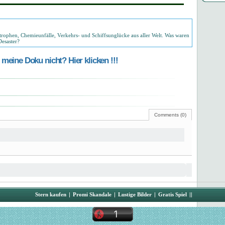
rophen, Chemieunfälle, Verkehrs- und Schiffsunglücke aus aller Welt. Was waren
Desaster?
meine Doku nicht? Hier klicken !!!
Comments (0)
Stern kaufen
|
Promi Skandale
|
Lustige Bilder
|
Gratis Spiel
||