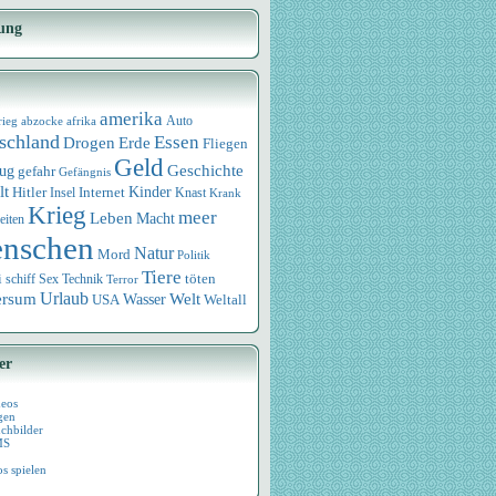
ung
amerika
rieg
abzocke
afrika
Auto
schland
Essen
Drogen
Erde
Fliegen
Geld
Geschichte
eug
gefahr
Gefängnis
lt
Internet
Kinder
Hitler
Knast
Insel
Krank
Krieg
meer
Leben
Macht
eiten
nschen
Natur
Mord
Politik
Tiere
i
Sex
Technik
töten
schiff
Terror
Urlaub
ersum
Wasser
Welt
USA
Weltall
er
deos
gen
chbilder
MS
os spielen