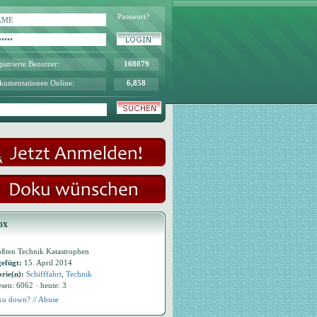
Passwort?
istrierte Benutzer:
108079
kumentationen Online:
6,858
ox
ößten Technik Katastrophen
efügt:
15. April 2014
rie(n):
Schifffahrt
,
Technik
esen: 6062 · heute: 3
u down? // Abuse