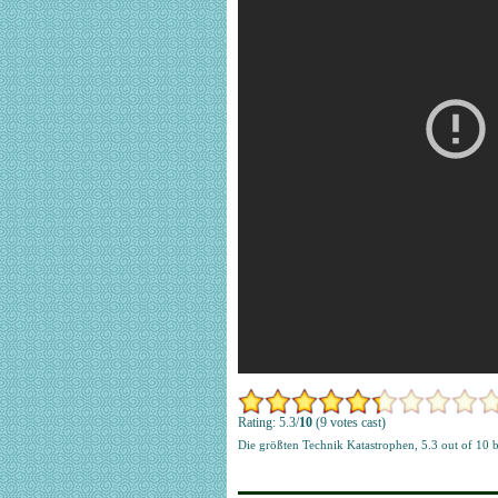
Rating: 5.3/
10
(9 votes cast)
Die größten Technik Katastrophen
,
5.3
out of
10
b