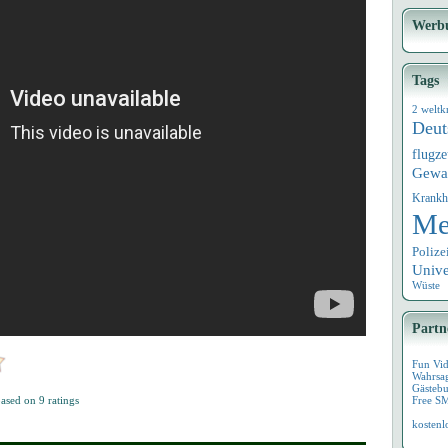
Werb
Tags
2 weltk
Deut
flugz
Gewa
Krankh
Me
Polize
Univ
Wüste
Partn
Fun Vi
Wahrsa
Gästebu
ased on
9
ratings
Free S
kostenl