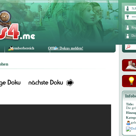
Reg
Do
Memberbereich
Offline Dokus melden!
phen
Infob
Title:
Die gr
Hinzug
Katego
gel
Dok