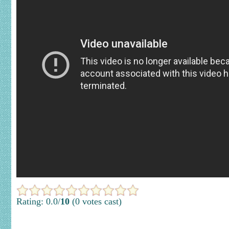
Rating: 0.0/
10
(0 votes cast)