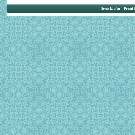
Stern kaufen
|
Promi 