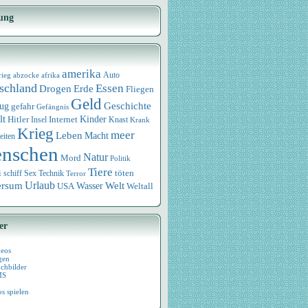
ung
amerika
rieg
abzocke
afrika
Auto
schland
Essen
Drogen
Erde
Fliegen
Geld
Geschichte
eug
gefahr
Gefängnis
lt
Internet
Kinder
Hitler
Knast
Insel
Krank
Krieg
meer
Leben
Macht
eiten
nschen
Natur
Mord
Politik
Tiere
i
Sex
Technik
töten
schiff
Terror
Urlaub
ersum
Wasser
Welt
USA
Weltall
er
deos
gen
chbilder
MS
os spielen