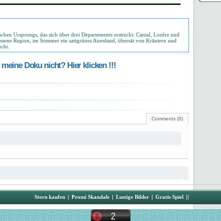
chen Ursprungs, das sich über drei Departements erstreckt: Cantal, Lozère und
rlassene Region, im Sommer ein sattgrünes Auenland, übersät von Kräutern und
ucht.
meine Doku nicht? Hier klicken !!!
Comments (0)
Stern kaufen
|
Promi Skandale
|
Lustige Bilder
|
Gratis Spiel
||