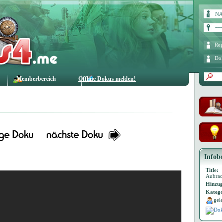
Reg
Do
Memberbereich
Offline Dokus melden!
Infob
Title:
Aubrac
Hinzug
Katego
gel
Dok