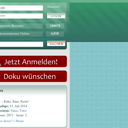
Passwort?
istrierte Benutzer:
108079
kumentationen Online:
6,858
ox
 – Kühe, Käse, Kerle!
efügt:
13. Juli 2014
rie(n):
Natur
,
Tiere
esen: 2871 · heute: 2
u down? // Abuse