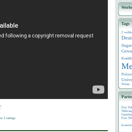
Werb
Tags
2 weltk
Deut
flugz
Gewa
Krankh
Me
Polize
Univ
Wüste
Partn
Fun Vi
Wahrsa
Gästebu
 on
3
ratings
Free S
kostenl