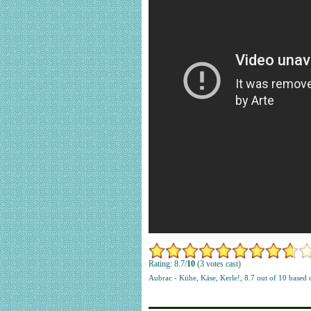
Rating: 8.7/
10
(3 votes cast)
Aubrac - Kühe, Käse, Kerle!
,
8.7
out of
10
based