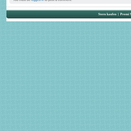
Stern kaufen
|
Promi 