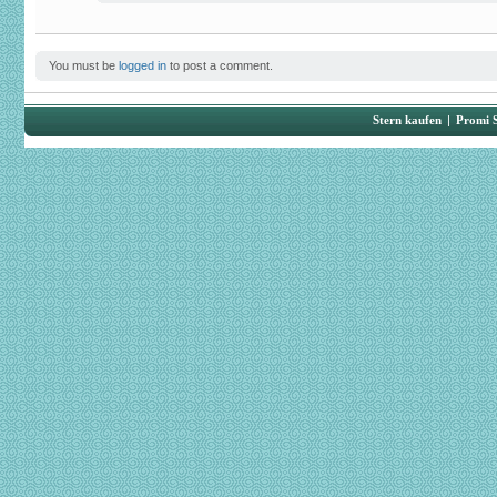
You must be
logged in
to post a comment.
Stern kaufen
|
Promi 