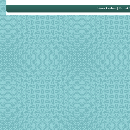
Stern kaufen
|
Promi 