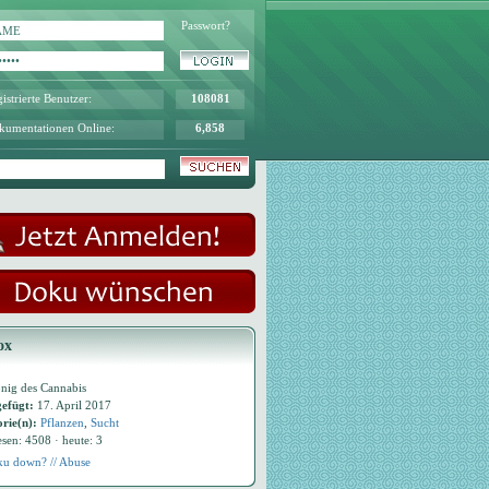
Passwort?
istrierte Benutzer:
108081
kumentationen Online:
6,858
ox
nig des Cannabis
efügt:
17. April 2017
rie(n):
Pflanzen
,
Sucht
esen: 4508 · heute: 3
u down? // Abuse