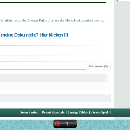
rt nicht nur zu den ältesten Kulturpflanzen der Menschheit, sondern auch zu
meine Doku nicht? Hier klicken !!!
Comments (0)
Stern kaufen
|
Promi Skandale
|
Lustige Bilder
|
Gratis Spiel
||