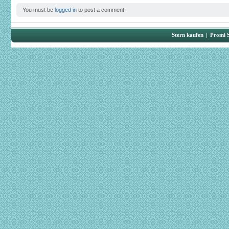
You must be
logged in
to post a comment.
Stern kaufen
|
Promi 