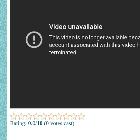
Rating: 0.0/
10
(0 votes cast)