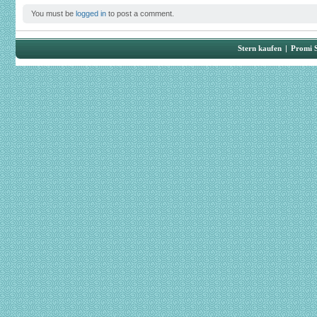
You must be
logged in
to post a comment.
Stern kaufen
|
Promi 