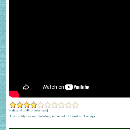
Rating: 4.0/
10
(3 votes cast)
Atlantis: Mythos und Wahrheit
,
4.0
out of
10
based on
3
ratings