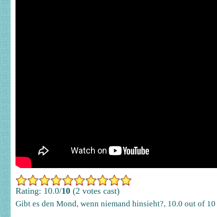
Rating: 10.0/
10
(2 votes cast)
Gibt es den Mond, wenn niemand hinsieht?
,
10.0
out of
10