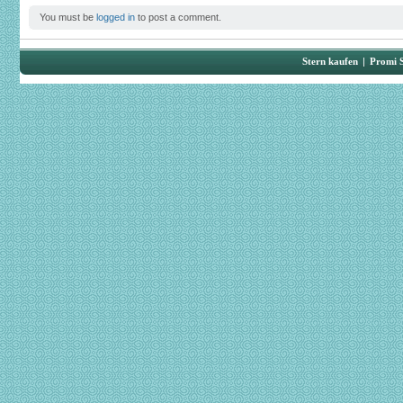
You must be
logged in
to post a comment.
Stern kaufen
|
Promi 