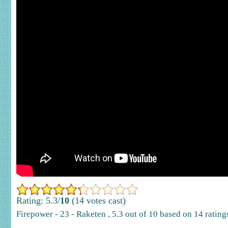
Rating: 5.3/
10
(14 votes cast)
Firepower - 23 - Raketen
,
5.3
out of
10
based on
14
rating