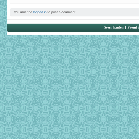
You must be
logged in
to post a comment.
Stern kaufen
|
Promi 