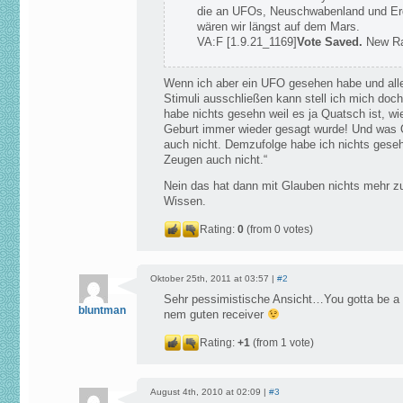
die an UFOs, Neuschwabenland und Erd
wären wir längst auf dem Mars.
VA:F [1.9.21_1169]
Vote Saved.
New Ra
Wenn ich aber ein UFO gesehen habe und all
Stimuli ausschließen kann stell ich mich doch
habe nichts gesehn weil es ja Quatsch ist, wie
Geburt immer wieder gesagt wurde! Und was Qu
auch nicht. Demzufolge habe ich nichts gese
Zeugen auch nicht.“
Nein das hat dann mit Glauben nichts mehr zu
Wissen.
Rating:
0
(from 0 votes)
Oktober 25th, 2011 at 03:57 |
#2
Sehr pessimistische Ansicht…You gotta be a 
bluntman
nem guten receiver
Rating:
+1
(from 1 vote)
August 4th, 2010 at 02:09 |
#3