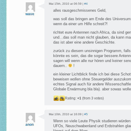
Mai 15th, 2010 at 06:59 |
#4
alles rausgeschmissenes Geld,
wave
was soll das bringen am Ende des Universum
wenn da einer um Hilfe schreit?!
richtet eure Antennen nach Africa, da sind ge
und…das soll man nicht glauben, da kann man
das ist aber eine andere Geschichte.
zurück zu diesem unsinnigen Programm, falls 
könnte es sein, das die sogar bessere Antenn
sagen will wenn alle nur hören und keiner se
dauern..
!
ein kleiner Lichtblick finde ich bei diese Scho
beweisen wollen ohne Steuergelder auszukomm
echtes Signal auch für andere Wissenschaftle
Globale Erwärmung bla bla). aber sowas wolle
Rating:
+1
(from 3 votes)
Mai 10th, 2010 at 16:09 |
#5
Wenn so viele Leute Physik studieren würden 
anon
UFOs, Neuschwabenland und Erdstrahlen glau