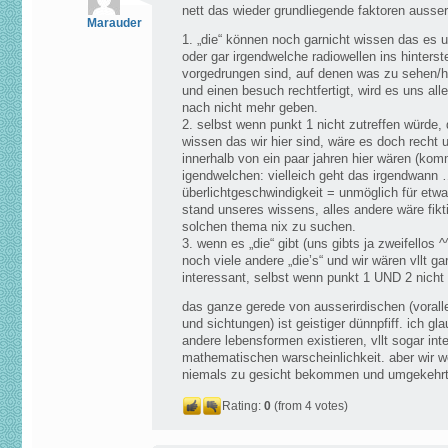
nett das wieder grundliegende faktoren ausse
Marauder
1. „die“ können noch garnicht wissen das es un
oder gar irgendwelche radiowellen ins hinterst
vorgedrungen sind, auf denen was zu sehen/hö
und einen besuch rechtfertigt, wird es uns alle
nach nicht mehr geben.
2. selbst wenn punkt 1 nicht zutreffen würde, 
wissen das wir hier sind, wäre es doch recht 
innerhalb von ein paar jahren hier wären (kom
igendwelchen: vielleich geht das irgendwann 
überlichtgeschwindigkeit = unmöglich für et
stand unseres wissens, alles andere wäre fikt
solchen thema nix zu suchen.
3. wenn es „die“ gibt (uns gibts ja zweifellos ^
noch viele andere „die’s“ und wir wären vllt g
interessant, selbst wenn punkt 1 UND 2 nicht 
das ganze gerede von ausserirdischen (vorall
und sichtungen) ist geistiger dünnpfiff. ich g
andere lebensformen existieren, vllt sogar inte
mathematischen warscheinlichkeit. aber wir w
niemals zu gesicht bekommen und umgekehr
Rating:
0
(from 4 votes)