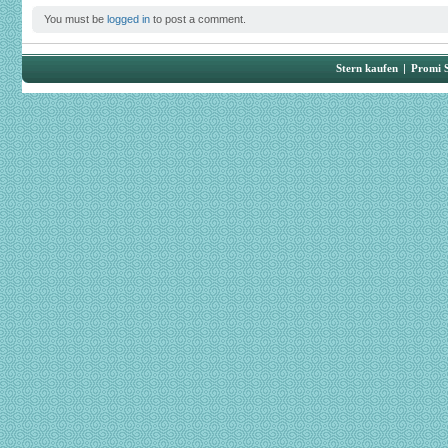
You must be
logged in
to post a comment.
Stern kaufen
|
Promi 