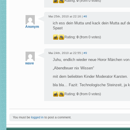
Rating:
0
(from 0 votes)
Mai 25th, 2010 at 22:16 |
#8
ich ess dein Mutta und kack dein Mutta auf de
Anonym
Spast
Rating:
0
(from 0 votes)
Mai 24th, 2010 at 22:55 |
#9
Juhu, endlich wieder neue Horor Märchen von
wave
„Abendteuer nix Wissen“
mit dem beliebten Kinder Moderator Karsten.
bla bla… Fazit: Technologische Steinzeit, ja kl
Rating:
0
(from 0 votes)
You must be
logged in
to post a comment.