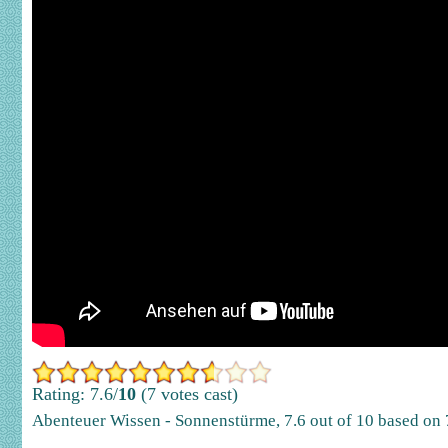
Rating: 7.6/
10
(7 votes cast)
Abenteuer Wissen - Sonnenstürme
,
7.6
out of
10
based on