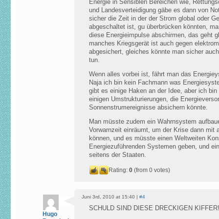
Energie in Sensiblen Bereichen wie, Rettungs
und Landesverteidigung gäbe es dann von No
sicher die Zeit in der der Strom global oder Ge
abgeschaltet ist, gu überbrücken könnten, m
diese Energieimpulse abschirmen, das geht gl
manches Kriegsgerät ist auch gegen elektro
abgesichert, gleiches könnte man sicher auc
tun.
Wenn alles vorbei ist, fährt man das Energie
Naja ich bin kein Fachmann was Energiesyst
gibt es einige Haken an der Idee, aber ich bi
einigen Umstrukturierungen, die Energievers
Sonnenstrumereignisse absichern könnte.
Man müsste zudem ein Wahrnsystem aufbaue
Vorwarnzeit einräumt, um der Krise dann mit 
können, und es müsste einen Weltweiten Ko
Energiezuführenden Systemen geben, und ein 
seitens der Staaten.
Rating:
0
(from 0 votes)
Juni 3rd, 2010 at 15:40 |
#4
SCHULD SIND DIESE DRECKIGEN KIFFER!!
Hugo