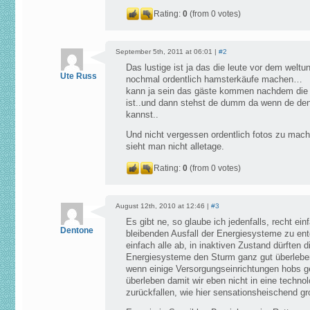
Rating:
0
(from 0 votes)
September 5th, 2011 at 06:01 |
#2
Das lustige ist ja das die leute vor dem weltu
Ute Russ
nochmal ordentlich hamsterkäufe machen…
kann ja sein das gäste kommen nachdem die 
ist..und dann stehst de dumm da wenn de den
kannst..
Und nicht vergessen ordentlich fotos zu mac
sieht man nicht alletage.
Rating:
0
(from 0 votes)
August 12th, 2010 at 12:46 |
#3
Es gibt ne, so glaube ich jedenfalls, recht e
Dentone
bleibenden Ausfall der Energiesysteme zu ent
einfach alle ab, in inaktiven Zustand dürften 
Energiesysteme den Sturm ganz gut überleben
wenn einige Versorgungseinrichtungen hobs ge
überleben damit wir eben nicht in eine technol
zurückfallen, wie hier sensationsheischend gr