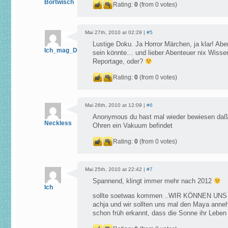
Bortwisch
Rating:
0
(from 0 votes)
Mai 27th, 2010 at 02:29 |
#5
Lustige Doku. Ja Horror Märchen, ja klar! Ab
Ich_mag_Dokus
sein könnte… und lieber Abenteuer nix Wissen
Reportage, oder?
Rating:
0
(from 0 votes)
Mai 26th, 2010 at 12:09 |
#6
Anonymous du hast mal wieder bewiesen daß
Neckless
Ohren ein Vakuum befindet
Rating:
0
(from 0 votes)
Mai 25th, 2010 at 22:42 |
#7
Spannend, klingt immer mehr nach 2012
Ich
sollte soetwas kommen ..WIR KÖNNEN UN
achja und wir sollten uns mal den Maya anne
schon früh erkannt, dass die Sonne ihr Lebe