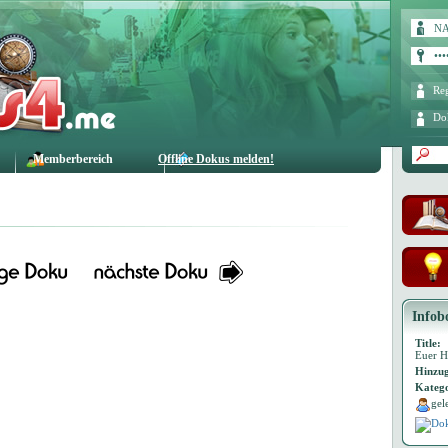
Reg
Do
Memberbereich
Offline Dokus melden!
Infob
Title:
Euer H
Hinzug
Katego
gel
Dok