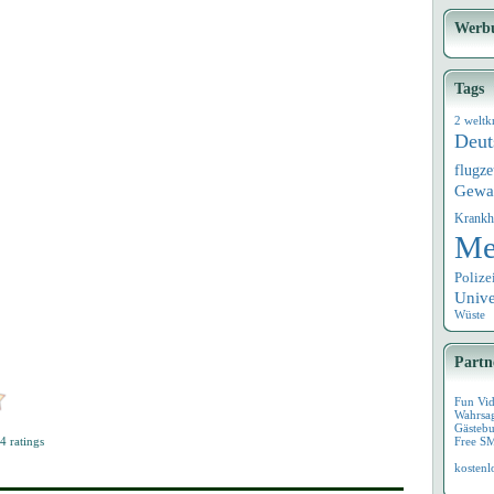
Werb
Tags
2 weltk
Deut
flugz
Gewa
Krankh
Me
Polize
Univ
Wüste
Partn
Fun Vi
Wahrsa
Gästebu
4
ratings
Free S
kostenl