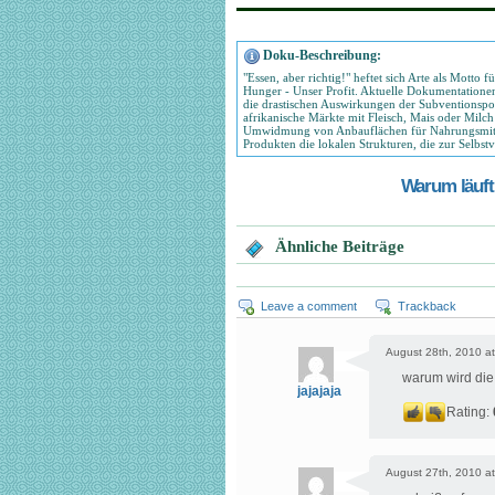
Doku-Beschreibung:
"Essen, aber richtig!" heftet sich Arte als Mott
Hunger - Unser Profit. Aktuelle Dokumentatione
die drastischen Auswirkungen der Subventionspol
afrikanische Märkte mit Fleisch, Mais oder Milch
Umwidmung von Anbauflächen für Nahrungsmittel 
Produkten die lokalen Strukturen, die zur Selbs
Warum läuft 
Ähnliche Beiträge
Leave a comment
Trackback
August 28th, 2010 at
warum wird die
jajajaja
Rating:
August 27th, 2010 at