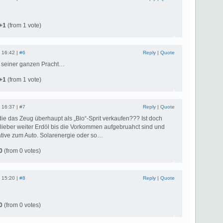
+1
(from 1 vote)
 16:42 |
#6
Reply
|
Quote
n seiner ganzen Pracht…
+1
(from 1 vote)
 16:37 |
#7
Reply
|
Quote
ie das Zeug überhaupt als „Bio“-Sprit verkaufen??? Ist doch
 lieber weiter Erdöl bis die Vorkommen aufgebruahct sind und
ative zum Auto. Solarenergie oder so…
0
(from 0 votes)
 15:20 |
#8
Reply
|
Quote
0
(from 0 votes)