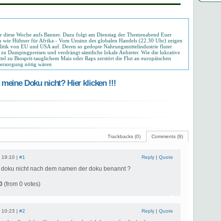
o für diese Woche aufs Banner. Dazu folgt am Dienstag der Themenabend Euer
n wie Hühner für Afrika - Vom Unsinn des globalen Handels (22.30 Uhr) zeigen
itik von EU und USA auf. Deren so gedopte Nahrungsmittelindustrie flutet
 zu Dumpingpreisen und verdrängt sämtliche lokale Anbieter. Wie die lukrative
zu Biosprit-tauglichem Mais oder Raps zerstört die Flut an europäischen
tversorgung nötig wären
meine Doku nicht? Hier klicken !!!
Trackbacks (0)
Comments (9)
 19:10 |
#1
Reply
|
Quote
 doku nicht nach dem namen der doku benannt ?
0
(from 0 votes)
 10:23 |
#2
Reply
|
Quote