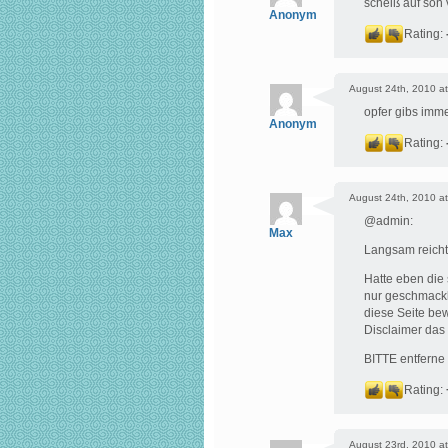
scheiß auf son 
Anonym
Rating:
August 24th, 2010 at
opfer gibs imm
Anonym
Rating:
August 24th, 2010 at
@admin:
Max
Langsam reicht
Hatte eben die 
nur geschmackl
diese Seite bew
Disclaimer das 
BITTE entferne
Rating:
August 23rd, 2010 at