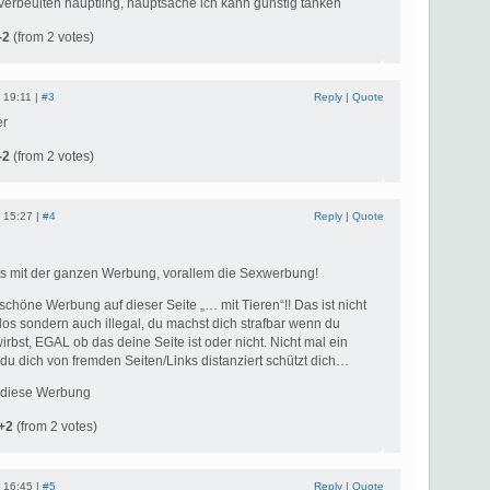
verbeulten häuptling, hauptsache ich kann günstig tanken
-2
(from 2 votes)
 19:11 |
#3
Reply
|
Quote
er
-2
(from 2 votes)
 15:27 |
#4
Reply
|
Quote
s mit der ganzen Werbung, vorallem die Sexwerbung!
schöne Werbung auf dieser Seite „… mit Tieren“!! Das ist nicht
os sondern auch illegal, du machst dich strafbar wenn du
irbst, EGAL ob das deine Seite ist oder nicht. Nicht mal ein
du dich von fremden Seiten/Links distanziert schützt dich…
 diese Werbung
+2
(from 2 votes)
 16:45 |
#5
Reply
|
Quote