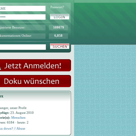
Passwort?
istrierte Benutzer:
108079
kumentationen Online:
6,858
ox
unger, unser Profit
efügt:
23. August 2010
rie(n):
Menschen
esen: 6184 · heute: 2
u down? // Abuse