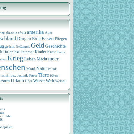
ung
amerika
rieg
abzocke
afrika
Auto
schland
Essen
Drogen
Erde
Fliegen
Geld
Geschichte
eug
gefahr
Gefängnis
lt
Internet
Kinder
Hitler
Knast
Insel
Krank
Krieg
meer
Leben
Macht
eiten
nschen
Natur
Mord
Politik
Tiere
i
Sex
Technik
töten
schiff
Terror
Urlaub
ersum
Wasser
Welt
USA
Weltall
er
deos
gen
chbilder
MS
os spielen