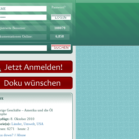
Passwort?
istrierte Benutzer:
108079
kumentationen Online:
6,858
ox
rige Geschäfte – Amerika und die Öl
rophe
efügt:
8. Oktober 2010
rie(n):
Länder
,
Umwelt
,
USA
esen: 6271 · heute: 2
u down? // Abuse