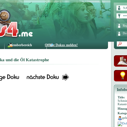
Reg
Do
Memberbereich
Offline Dokus melden!
ka und die Öl Katastrophe
Infob
Title:
Schmie
Katast
Hinzug
Katego
gel
Dok