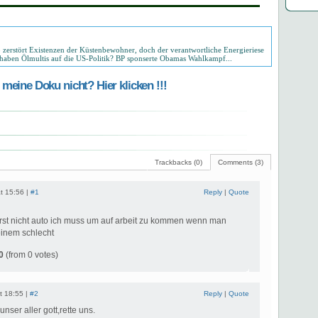
zerstört Existenzen der Küstenbewohner, doch der verantwortliche Energieriese
 haben Ölmultis auf die US-Politik? BP sponserte Obamas Wahlkampf...
meine Doku nicht? Hier klicken !!!
Trackbacks (0)
Comments (3)
t 15:56 |
#1
Reply
|
Quote
hrst nicht auto ich muss um auf arbeit zu kommen wenn man
einem schlecht
0
(from 0 votes)
t 18:55 |
#2
Reply
|
Quote
 unser aller gott,rette uns.