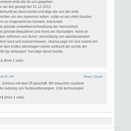
n unserer erde die du uns gegeben
so sei wie gesagt der 21.12.2012
derkunft sei dann komm und tilge die von der erde
rnichten um des mammon willen. sollte es ein urteil darüber
 es insgesamt nur heissen, totesurteil.
 die grösste umweltverschmutzung der menschheit.
 die grösste tiequälerei und mord am ökosystem. mord an
ber millionen von tieren. vernichtung von abertausenden
etern land und wassermassen. obama,sage ich mal osama bin
in den ersten atemzügen seiner amtszeit die rechte der
für bp verlängert. herr,tilge diese hunde.
-1
(from 1 vote)
 11:47 |
#3
Reply
|
Quote
. Schluss mit dem Öl geschäft. Wir brauchen saubere
die nutzung von Nullpunktenergien. (Ufo technologie)
+1
(from 1 vote)