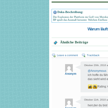
Doku-Beschreibung:
Die Explosion der Plattform im Golf von Mexiko 
BP spielt das Ausmaß herunter. Welchen Einfluss
Warum läuft 
Ähnliche Beiträge
Leave a comment
Trackback
Oktober 20th, 2010 a
@
Anonymous
Anonym
ich hoffe du fä
das sieht wird 
Rating:
Oktober 11th, 2010 a
herr,der du bist