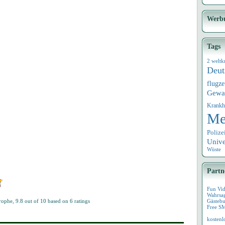
Werb
Tags
2 weltk
Deut
flugz
Gewa
Krankh
Me
Polize
Univ
Wüste
Partn
Fun Vi
Wahrsa
trophe
,
9.8
out of
10
based on
6
ratings
Gästebu
Free S
kostenl