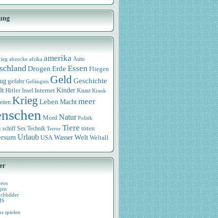
ung
amerika
rieg
abzocke
afrika
Auto
schland
Essen
Drogen
Erde
Fliegen
Geld
Geschichte
eug
gefahr
Gefängnis
lt
Internet
Kinder
Hitler
Knast
Insel
Krank
Krieg
meer
Leben
Macht
eiten
nschen
Natur
Mord
Politik
Tiere
i
Sex
Technik
töten
schiff
Terror
Urlaub
ersum
Wasser
Welt
USA
Weltall
er
deos
gen
chbilder
MS
os spielen