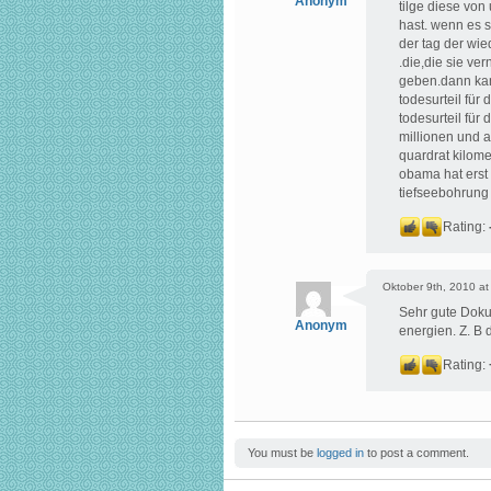
Anonym
tilge diese vo
hast. wenn es 
der tag der wie
.die,die sie ve
geben.dann kann
todesurteil für
todesurteil für
millionen und a
quardrat kilom
obama hat erst 
tiefseebohrung 
Rating:
Oktober 9th, 2010 at
Sehr gute Doku
Anonym
energien. Z. B 
Rating:
You must be
logged in
to post a comment.