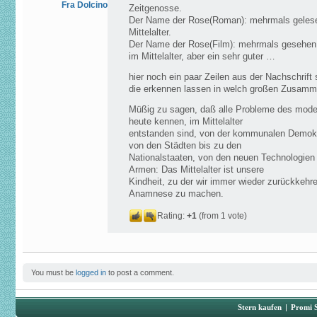
Fra Dolcino
Zeitgenosse.
Der Name der Rose(Roman): mehrmals gelesen
Mittelalter.
Der Name der Rose(Film): mehrmals gesehen, 
im Mittelalter, aber ein sehr guter …
hier noch ein paar Zeilen aus der Nachschri
die erkennen lassen in welch großen Zusam
Müßig zu sagen, daß alle Probleme des moder
heute kennen, im Mittelalter
entstanden sind, von der kommunalen Demok
von den Städten bis zu den
Nationalstaaten, von den neuen Technologien 
Armen: Das Mittelalter ist unsere
Kindheit, zu der wir immer wieder zurückkeh
Anamnese zu machen.
Rating:
+1
(from 1 vote)
You must be
logged in
to post a comment.
Stern kaufen
|
Promi 