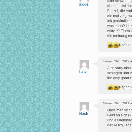
alter schwede, 
judge
aber das ist do
Polizei, die Vo
die mal zeigt 
Ich persönlich 
was dann? Ich 
wäre ^^ Einen k
die meinung ma
Rating:
Februar 26th, 2012 a
Also sorry aber
hate
schlagen und ve
the only good c
Rating:
Februar 26th, 2012 a
Dass man im Sy
Nash
Geld an sich (
und es demnach 
denke ich, je