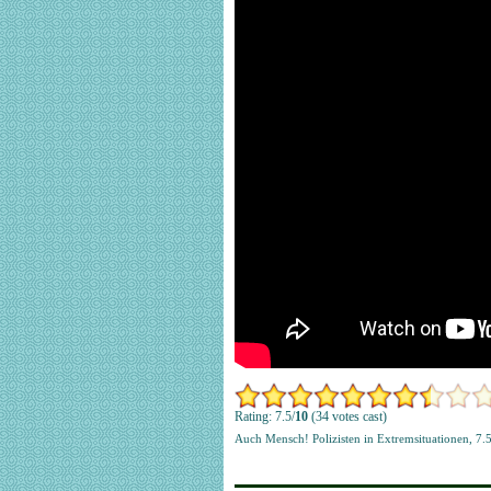
Rating: 7.5/
10
(34 votes cast)
Auch Mensch! Polizisten in Extremsituationen
,
7.