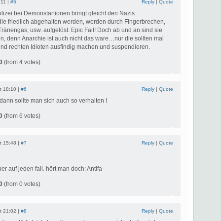
:11 |
#5
Reply
|
Quote
lizei bei Demonstartionen bringt gleicht den Nazis…
die friedlich abgehalten werden, werden durch Fingerbrechen,
ränengas, usw. aufgelöst. Epic Fail! Doch ab und an sind sie
n, denn Anarchie ist auch nicht das ware…nur die sollten mal
 und rechten Idioten ausfindig machen und suspendieren.
0
(from 4 votes)
t 18:10 |
#6
Reply
|
Quote
ann sollte man sich auch so verhalten !
0
(from 6 votes)
t 15:48 |
#7
Reply
|
Quote
er auf jeden fall. hört man doch: Antifa
0
(from 0 votes)
t 21:02 |
#8
Reply
|
Quote