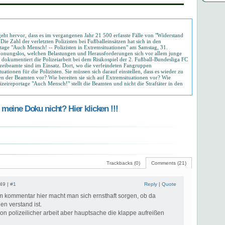
 geht hervor, dass es im vergangenen Jahr 21 500 erfasste Fälle von "Widerstand
ie Zahl der verletzten Polizisten bei Fußballeinsätzen hat sich in den
tage "Auch Mensch! -- Polizisten in Extremsituationen" am Samstag, 31.
honungslos, welchen Belastungen und Herausforderungen sich vor allem junge
m dokumentiert die Polizeiarbeit bei dem Risikospiel der 2. Fußball-Bundesliga FC
zeibeamte sind im Einsatz. Dort, wo die verfeindeten Fangruppen
tuationen für die Polizisten. Sie müssen sich darauf einstellen, dass es wieder zu
n der Beamten vor? Wie bereiten sie sich auf Extremsituationen vor? Wie
izeireportage "Auch Mensch!" stellt die Beamten und nicht die Straftäter in den
meine Doku nicht? Hier klicken !!!
Trackbacks (0)
Comments (21)
:49 |
#1
Reply
|
Quote
 kommentar hier macht man sich ernsthaft sorgen, ob da
en verstand ist.
n polizeilicher arbeit aber hauptsache die klappe aufreißen