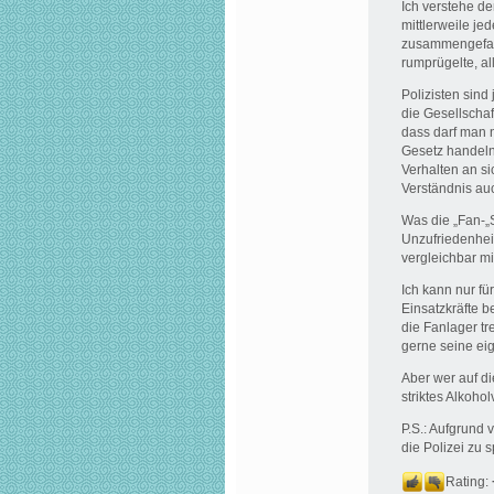
Ich verstehe de
mittlerweile je
zusammengefasst
rumprügelte, all
Polizisten sind
die Gesellschaf
dass darf man 
Gesetz handel
Verhalten an si
Verständnis au
Was die „Fan-„
Unzufriedenheit
vergleichbar m
Ich kann nur fü
Einsatzkräfte be
die Fanlager tr
gerne seine eig
Aber wer auf di
striktes Alkohol
P.S.: Aufgrund 
die Polizei zu
Rating: