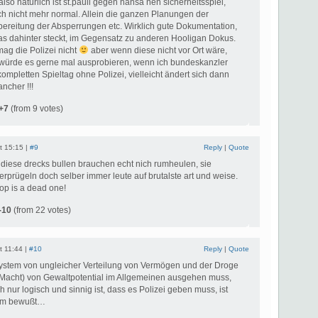
also natürlich ist st.pauli gegen hansa nen sicherheitsspiel,
ch nicht mehr normal. Allein die ganzen Planungen der
rbereitung der Absperrungen etc. Wirklich gute Dokumentation,
was dahinter steckt, im Gegensatz zu anderen Hooligan Dokus.
mag die Polizei nicht
aber wenn diese nicht vor Ort wäre,
würde es gerne mal ausprobieren, wenn ich bundeskanzler
ompletten Spieltag ohne Polizei, vielleicht ändert sich dann
ncher !!!
+7
(from 9 votes)
t 15:15 |
#9
Reply
|
Quote
 diese drecks bullen brauchen echt nich rumheulen, sie
rprügeln doch selber immer leute auf brutalste art und weise.
op is a dead one!
-10
(from 22 votes)
t 11:44 |
#10
Reply
|
Quote
stem von ungleicher Verteilung von Vermögen und der Droge
=Macht) von Gewaltpotential im Allgemeinen ausgehen muss,
nur logisch und sinnig ist, dass es Polizei geben muss, ist
dem bewußt…