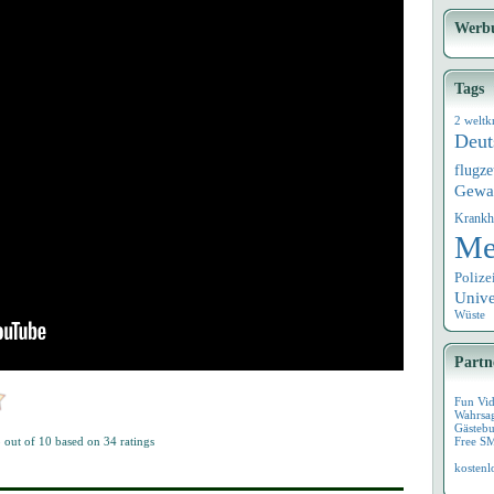
Werb
Tags
2 weltk
Deut
flugz
Gewa
Krankh
Me
Polize
Univ
Wüste
Partn
Fun Vi
Wahrsa
Gästebu
5
out of
10
based on
34
ratings
Free S
kostenl