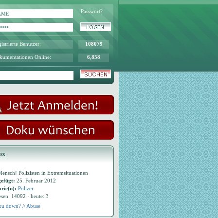
Passwort?
istrierte Benutzer:
108079
kumentationen Online:
6,858
ox
ensch! Polizisten in Extremsituationen
efügt:
25. Februar 2012
rie(n):
Polizei
esen: 14092 · heute: 3
u down? // Abuse