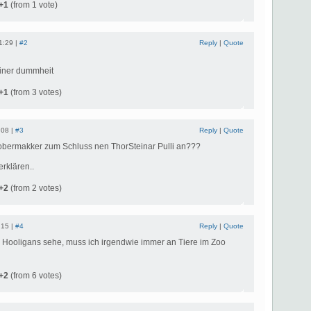
+1
(from 1 vote)
1:29 |
#2
Reply
|
Quote
deiner dummheit
+1
(from 3 votes)
:08 |
#3
Reply
|
Quote
iobermakker zum Schluss nen ThorSteinar Pulli an???
rklären..
+2
(from 2 votes)
:15 |
#4
Reply
|
Quote
 Hooligans sehe, muss ich irgendwie immer an Tiere im Zoo
+2
(from 6 votes)