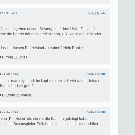
t 11:33 |
#11
Reply
|
Quote
 Aktionen gehen unsere Steuergelder drauf! Wird Zeit das bei
sse die Polizei härter zugreifen kann, z.B. wie in der USA oder
faschistischen Polizeistaat zu haben? Nein Danke….
+1
(from 11 votes)
t 03:15 |
#12
Reply
|
Quote
muss man eigentlich im kopf sein um sich wie wildes fleisch
ls um fussball geht?
+16
(from 22 votes)
t 00:31 |
#13
Reply
|
Quote
en „Polizisten“ die sie vor die Kamera gekriegt haben,
kleidete Schauspieler. Polizisten sind doch nicht menschlich