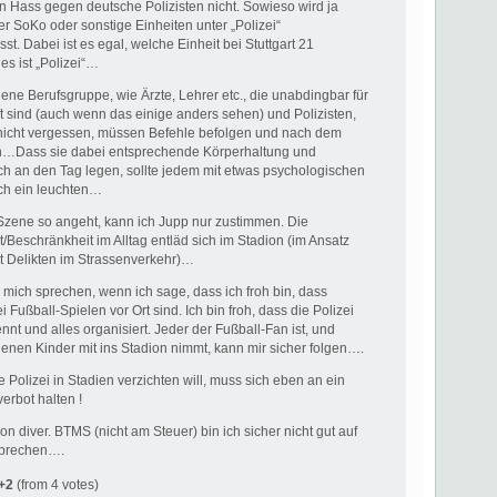
n Hass gegen deutsche Polizisten nicht. Sowieso wird ja
der SoKo oder sonstige Einheiten unter „Polizei“
. Dabei ist es egal, welche Einheit bei Stuttgart 21
es ist „Polizei“…
 jene Berufsgruppe, wie Ärzte, Lehrer etc., die unabdingbar für
t sind (auch wenn das einige anders sehen) und Polizisten,
nicht vergessen, müssen Befehle befolgen und nach dem
n…Dass sie dabei entsprechende Körperhaltung und
ch an den Tag legen, sollte jedem mit etwas psychologischen
ch ein leuchten…
Szene so angeht, kann ich Jupp nur zustimmen. Die
/Beschränkheit im Alltag entläd sich im Stadion (im Ansatz
it Delikten im Strassenverkehr)…
r mich sprechen, wenn ich sage, dass ich froh bin, dass
i Fußball-Spielen vor Ort sind. Ich bin froh, dass die Polizei
ennt und alles organisiert. Jeder der Fußball-Fan ist, und
enen Kinder mit ins Stadion nimmt, kann mir sicher folgen….
e Polizei in Stadien verzichten will, muss sich eben an ein
verbot halten !
von diver. BTMS (nicht am Steuer) bin ich sicher nicht gut auf
 sprechen….
+2
(from 4 votes)