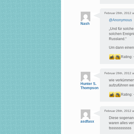
Februar 26th, 2012 a
@
Anonymous
Nash
„Und für solche
solchen Ereigni
Russland.“
Um dann einen 
Rating:
Februar 26th, 2012 a
wie verkümmert 
Hunter S.
aufzuführen wei
Thompson
Rating:
Februar 26th, 2012 a
Diese sogenannt
asdfasx
waren alles ver
tssssssssssss