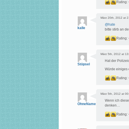
Rating:
März 20th, 2012 at 2
@
hate
kalle
bitte stirb an 
Rating:
März 5th, 2012 at 13
Hat der Polize
Stöpsel
Würde einiges e
Rating:
März 5th, 2012 at 00
Wenn ich diese
OhneName
denken…
Rating: