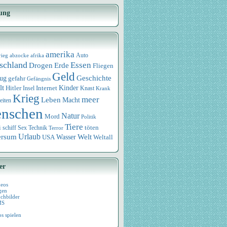
ung
amerika
rieg
abzocke
afrika
Auto
schland
Essen
Drogen
Erde
Fliegen
Geld
Geschichte
eug
gefahr
Gefängnis
lt
Internet
Kinder
Hitler
Knast
Insel
Krank
Krieg
meer
Leben
Macht
eiten
nschen
Natur
Mord
Politik
Tiere
i
Sex
Technik
töten
schiff
Terror
Urlaub
ersum
Wasser
Welt
USA
Weltall
er
deos
gen
chbilder
MS
os spielen