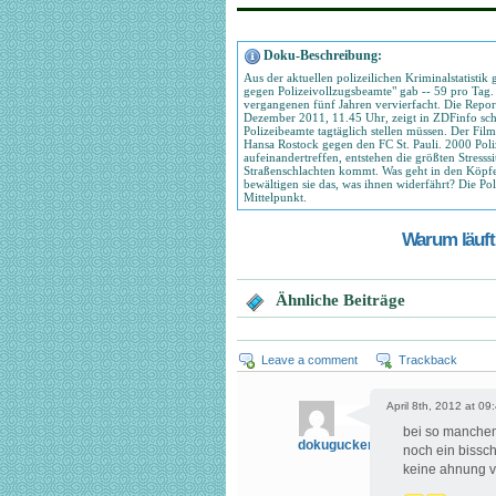
Doku-Beschreibung:
Aus der aktuellen polizeilichen Kriminalstatistik
gegen Polizeivollzugsbeamte" gab -- 59 pro Tag. D
vergangenen fünf Jahren vervierfacht. Die Repor
Dezember 2011, 11.45 Uhr, zeigt in ZDFinfo sc
Polizeibeamte tagtäglich stellen müssen. Der Fil
Hansa Rostock gegen den FC St. Pauli. 2000 Poli
aufeinandertreffen, entstehen die größten Stresssi
Straßenschlachten kommt. Was geht in den Köpfe
bewältigen sie das, was ihnen widerfährt? Die Pol
Mittelpunkt.
Warum läuft 
Ähnliche Beiträge
Leave a comment
Trackback
April 8th, 2012 at 09
bei so manchem
dokugucker
noch ein bissch
keine ahnung vo