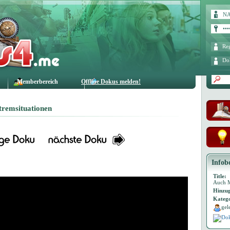
Reg
Do
Memberbereich
Offline Dokus melden!
tremsituationen
Infob
Title:
Auch M
Hinzug
Katego
gel
Dok