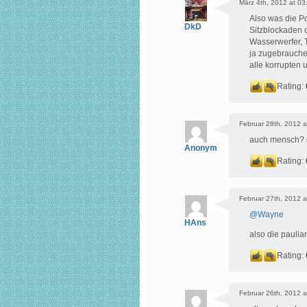
März 4th, 2012 at 03
Also was die Po
DkD
Sitzblockaden 
Wasserwerfer, T
ja zugebrauche
alle korrupten
Rating:
Februar 28th, 2012 a
auch mensch? d
Anonym
Rating:
Februar 27th, 2012 a
@
Wayne
HAns
also die paulian
Rating:
Februar 26th, 2012 a