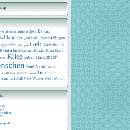
ung
amerika
rieg
abzocke
afrika
Auto
schland
Essen
Drogen
Erde
Fliegen
Geld
Geschichte
eug
gefahr
Gefängnis
lt
Internet
Kinder
Hitler
Knast
Insel
Krank
Krieg
meer
Leben
Macht
eiten
nschen
Natur
Mord
Politik
Tiere
i
Sex
Technik
töten
schiff
Terror
Urlaub
ersum
Wasser
Welt
USA
Weltall
er
deos
gen
chbilder
MS
os spielen