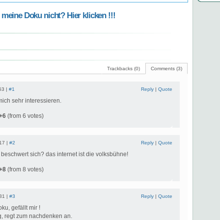
meine Doku nicht? Hier klicken !!!
Trackbacks (0)
Comments (3)
53 |
#1
Reply
|
Quote
ch sehr interessieren.
+6
(from 6 votes)
:17 |
#2
Reply
|
Quote
beschwert sich? das internet ist die volksbühne!
+8
(from 8 votes)
:31 |
#3
Reply
|
Quote
u, gefällt mir !
ig, regt zum nachdenken an.