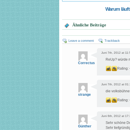
Warum läuft 
Ähnliche Beiträge
Leave a comment
Trackback
Juni 7th, 2012 at 11:
ReUp? würde mi
Correctus
Rating:
Juni 7th, 2012 at 01
die volksbühne 
strange
Rating:
Juni 6th, 2012 at 17
Sehr schöne Dok
Günther
Sehr tiefgründ