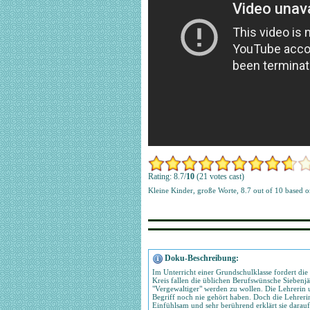
Rating: 8.7/
10
(21 votes cast)
Kleine Kinder, große Worte
,
8.7
out of
10
based 
Doku-Beschreibung:
Im Unterricht einer Grundschulklasse fordert die
Kreis fallen die üblichen Berufswünsche Siebenjäh
"Vergewaltiger" werden zu wollen. Die Lehrerin u
Begriff noch nie gehört haben. Doch die Lehreri
Einfühlsam und sehr berührend erklärt sie darauf