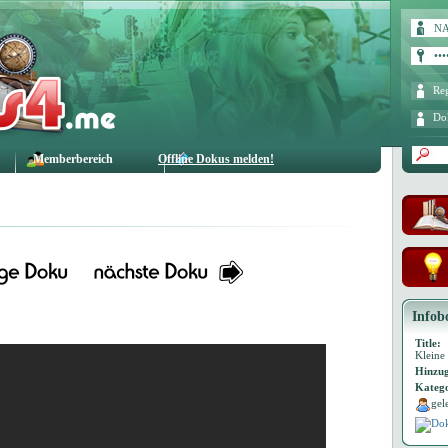
Reg
Do
Memberbereich
Offline Dokus melden!
Infob
Title:
Kleine
Hinzug
Katego
gel
Dok