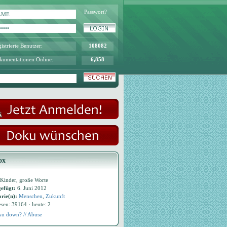
Passwort?
istrierte Benutzer:
108082
kumentationen Online:
6,858
ox
 Kinder, große Worte
efügt:
6. Juni 2012
rie(n):
Menschen
,
Zukunft
esen: 39164 · heute: 2
u down? // Abuse