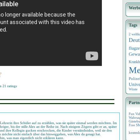
Werb
Tags
2 weltk
Deut
flugz
Gewa
Krankh
Me
Polize
Univ
on
21
ratings
Wüste
Partn
Fun Vi
Wahrsa
Gästebu
 Lehrerin ihre Schüler auf zu erzählen, was sie später einmal werden möchten. Im
Free S
riger, bis der stille Alex an der Reihe ist. Nach einigem Zögern gibt er an, später
nd ihre Kollegin gucken erschrocken, die Kinder verständnislos, weil sie den
kostenl
n möchte nicht einfach über das hinweggehen, was Alex da gesagt hat.
hin, was man eigentlich nicht erklären kann.