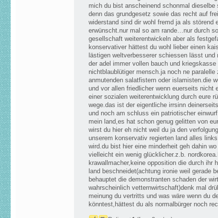
mich du bist anscheinend schonmal dieselbe s
denn das grundgesetz sowie das recht auf fre
widerstand sind dir wohl fremd ja als störend
erwünscht.nur mal so am rande…nur durch so
gesellschaft weiterentwickeln aber als festgef
konservativer hättest du wohl lieber einen kai
lästigen weltverbesserer schiessen lässt und 
der adel immer vollen bauch und kriegskasse
nichtblaublütiger mensch.ja noch ne paralelle z
anmutenden salatfistern oder islamisten.die w
und vor allen friedlicher wenn euerseits nicht 
einer sozialen weiterentwicklung durch eure 
wege.das ist der eigentliche irrsinn deinerseits
und noch am schluss ein patriotischer einwurf
mein land,es hat schon genug gelitten von eu
wirst du hier eh nicht weil du ja den verfolgu
unserem konservativ regierten land alles links 
wird.du bist hier eine minderheit geh dahin w
vielleicht ein wenig glücklicher.z.b. nordkore
krawallmacher,keine opposition die durch ihr h
land beschneidet(achtung ironie weil gerade b
behauptet die demonstranten schaden der wir
wahrscheinlich vetternwirtschaft)denk mal drü
meinung du vertritts und was wäre wenn du de
könntest,hättest du als normalbürger noch re