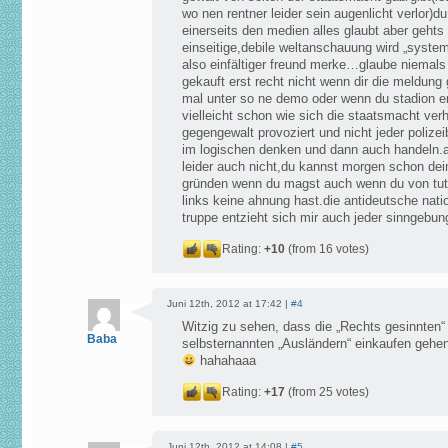
wo nen rentner leider sein augenlicht verlor)du
einerseits den medien alles glaubt aber gehts
einseitige,debile weltanschauung wird „syste
also einfältiger freund merke…glaube niemals
gekauft erst recht nicht wenn dir die meldung 
mal unter so ne demo oder wenn du stadion e
vielleicht schon wie sich die staatsmacht ver
gegengewalt provoziert und nicht jeder polizeib
im logischen denken und dann auch handeln.ac
leider auch nicht,du kannst morgen schon dei
gründen wenn du magst auch wenn du von tut
links keine ahnung hast.die antideutsche nat
truppe entzieht sich mir auch jeder sinngebun
Rating:
+10
(from 16 votes)
Juni 12th, 2012 at 17:42 |
#4
Witzig zu sehen, dass die „Rechts gesinnten“
Baba
selbsternannten „Ausländern“ einkaufen gehe
hahahaaa
Rating:
+17
(from 25 votes)
Juni 12th, 2012 at 14:08 |
#5