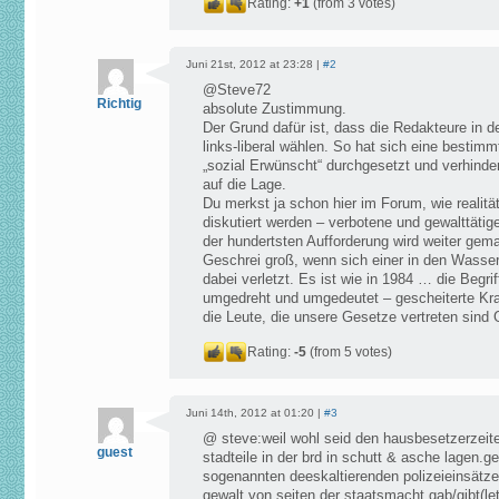
Rating:
+1
(from 3 votes)
Juni 21st, 2012 at 23:28 |
#2
@Steve72
Richtig
absolute Zustimmung.
Der Grund dafür ist, dass die Redakteure in 
links-liberal wählen. So hat sich eine bestimm
„sozial Erwünscht“ durchgesetzt und verhinder
auf die Lage.
Du merkst ja schon hier im Forum, wie realitä
diskutiert werden – verbotene und gewalttät
der hundertsten Aufforderung wird weiter gem
Geschrei groß, wenn sich einer in den Wasserw
dabei verletzt. Es ist wie in 1984 … die Begri
umgedreht und umgedeutet – gescheiterte Kra
die Leute, die unsere Gesetze vertreten sind G
Rating:
-5
(from 5 votes)
Juni 14th, 2012 at 01:20 |
#3
@ steve:weil wohl seid den hausbesetzerzeite
guest
stadteile in der brd in schutt & asche lagen.g
sogenannten deeskaltierenden polizeieinsätz
gewalt von seiten der staatsmacht gab/gibt(l