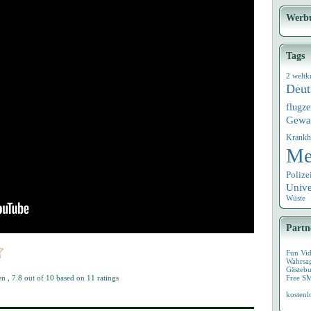
Werb
Tags
2 weltk
Deut
flugz
Gewa
Krankh
Me
Polize
Univ
Wüste
Partn
Fun Vi
Wahrsa
Gästebu
nen
,
7.8
out of
10
based on
11
ratings
Free S
kostenl