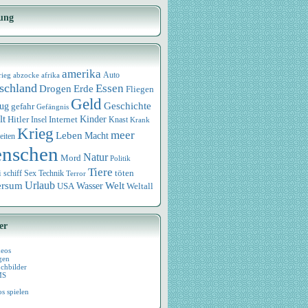
ung
amerika
rieg
abzocke
afrika
Auto
schland
Essen
Drogen
Erde
Fliegen
Geld
Geschichte
eug
gefahr
Gefängnis
lt
Internet
Kinder
Hitler
Knast
Insel
Krank
Krieg
meer
Leben
Macht
eiten
nschen
Natur
Mord
Politik
Tiere
i
Sex
Technik
töten
schiff
Terror
Urlaub
ersum
Wasser
Welt
USA
Weltall
er
deos
gen
chbilder
MS
os spielen