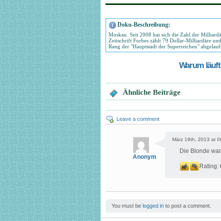
Doku-Beschreibung:
Moskau. Seit 2008 hat sich die Zahl der Milliardä
Zeitschrift Forbes zählt 79 Dollar-Milliardäre 
Rang der "Hauptstadt der Superreichen" abgelaufe
Warum läuft 
Ähnliche Beiträge
Leave a comment
März 19th, 2013 at 0
Die Blonde war
Anonym
Rating:
You must be
logged in
to post a comment.