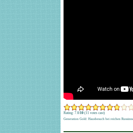
Rating: 7.8/
10
(11 votes cast)
Generation Gold: Hausbesuch bei reichen Russin