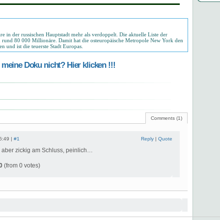
re in der russischen Hauptstadt mehr als verdoppelt. Die aktuelle Liste der
und rund 80 000 Millionäre. Damit hat die osteuropäische Metropole New York den
n und ist die teuerste Stadt Europas.
meine Doku nicht? Hier klicken !!!
Comments (1)
6:49 |
#1
Reply
|
Quote
 aber zickig am Schluss, peinlich…
0
(from 0 votes)