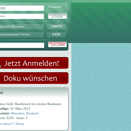
Passwort?
istrierte Benutzer:
108079
kumentationen Online:
6,858
ox
tion Gold: Hausbesuch bei reichen Russinnen
efügt:
14. März 2013
rie(n):
Menschen
,
Russland
esen: 8326 · heute: 2
u down? // Abuse