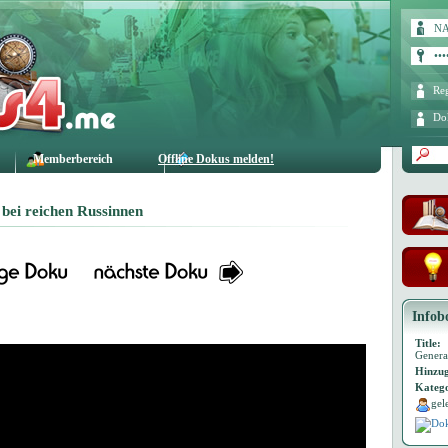
Reg
Do
Memberbereich
Offline Dokus melden!
bei reichen Russinnen
Infob
Title:
Genera
Hinzug
Katego
gel
Dok