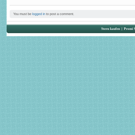
You must be
logged in
to post a comment.
Stern kaufen
|
Promi 