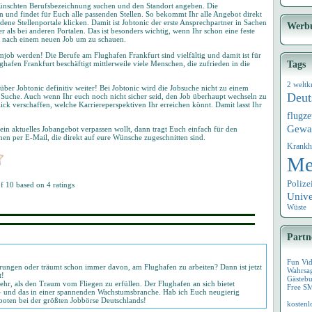
ewünschten Berufsbezeichnung suchen und den Standort angeben. Die
 und findet für Euch alle passenden Stellen. So bekommt Ihr alle Angebot direkt
dene Stellenportale klicken. Damit ist Jobtonic der erste Ansprechpartner in Sachen
Werb
r als bei anderen Portalen. Das ist besonders wichtig, wenn Ihr schon eine feste
ch nach einem neuen Job um zu schauen.
job werden! Die Berufe am Flughafen Frankfurt sind vielfältig und damit ist für
hafen Frankfurt beschäftigt mittlerweile viele Menschen, die zufrieden in die
Tags
2 weltk
er Jobtonic definitiv weiter! Bei Jobtonic wird die Jobsuche nicht zu einem
Deut
e Suche. Auch wenn Ihr euch noch nicht sicher seid, den Job überhaupt wechseln zu
ick verschaffen, welche Karriereperspektiven Ihr erreichen könnt. Damit lasst Ihr
flugz
Gewa
ein aktuelles Jobangebot verpassen wollt, dann tragt Euch einfach für den
onen per E-Mail, die direkt auf eure Wünsche zugeschnitten sind.
Krankh
Me
Polize
of
10
based on
4
ratings
Univ
Wüste
Partn
Fun Vi
derungen oder träumt schon immer davon, am Flughafen zu arbeiten? Dann ist jetzt
Wahrsa
t!
Gästebu
hr, als den Traum vom Fliegen zu erfüllen. Der Flughafen an sich bietet
Free S
 – und das in einer spannenden Wachstumsbranche. Hab ich Euch neugierig
oten bei der größten Jobbörse Deutschlands!
kostenl