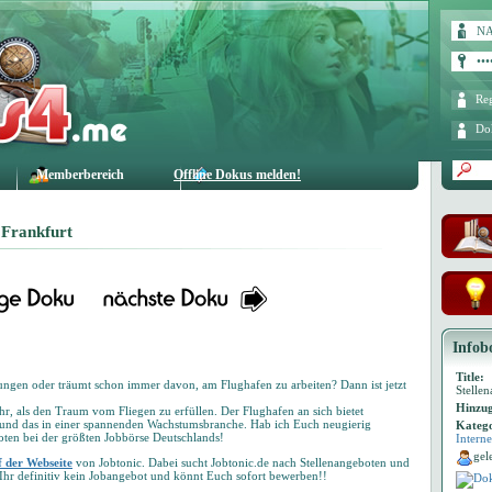
Reg
Do
Memberbereich
Offline Dokus melden!
 Frankfurt
Infob
Title:
rungen oder träumt schon immer davon, am Flughafen zu arbeiten? Dann ist jetzt
Stelle
Hinzug
r, als den Traum vom Fliegen zu erfüllen. Der Flughafen an sich bietet
– und das in einer spannenden Wachstumsbranche. Hab ich Euch neugierig
Katego
ten bei der größten Jobbörse Deutschlands!
Interne
gel
f der Webseite
von Jobtonic. Dabei sucht Jobtonic.de nach Stellenangeboten und
 Ihr definitiv kein Jobangebot und könnt Euch sofort bewerben!!
Dok