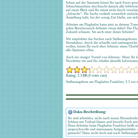
Schon auf der Startseite könnt Ihr nach Eurer g
Jobsuchmaschine durchsucht danach alle Jobbörsen
auf einen Blick und Ihr müsst nicht durch verschie
„Jobsuche“. Die Suche verläuft wesentlich einfache
Anstellung habt, bei der wenig Zeit bleibt, um si
Arbeiten am Flughafen kann jetzt zu deinem Traum
jeden Berufswunsch definitiv etwas dabei! Der Flug
Zukunft schauen. Sei auch einer dieser Arbeiter!
Wir empfehlen das Suchen nach Stellenangeboten üb
Stressfaktor, durch die schnelle und umfangreich
wollen, könnt Ihr euch über Jobtonic einen Überbl
alle Optionen offen.
Auch ein riesiger Vorteil von Jobtonic: Wenn Ihr k
Newsletter ein und Ihr erhaltet aktuelle Informati
Rating: 3.3/
10
(4 votes cast)
Stellenangebote am Flughafen Frankfurt
,
3.3
out 
Doku-Beschreibung:
Ihr seid arbeitslos, sucht nach neuen Herausfor
Schluss mit Trübsal blasen und bewirbt Euch jetz
Denn Arbeiten beim Flughafen Frankfurt heißt me
anspruchsvolle und interessante Aufgabenfelder
gemacht? Dann sucht doch mal nach Stellenangeb