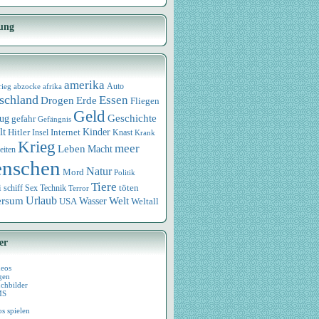
ung
amerika
rieg
abzocke
afrika
Auto
schland
Essen
Drogen
Erde
Fliegen
Geld
Geschichte
eug
gefahr
Gefängnis
lt
Internet
Kinder
Hitler
Knast
Insel
Krank
Krieg
meer
Leben
Macht
eiten
nschen
Natur
Mord
Politik
Tiere
i
Sex
Technik
töten
schiff
Terror
Urlaub
ersum
Wasser
Welt
USA
Weltall
er
deos
gen
chbilder
MS
os spielen