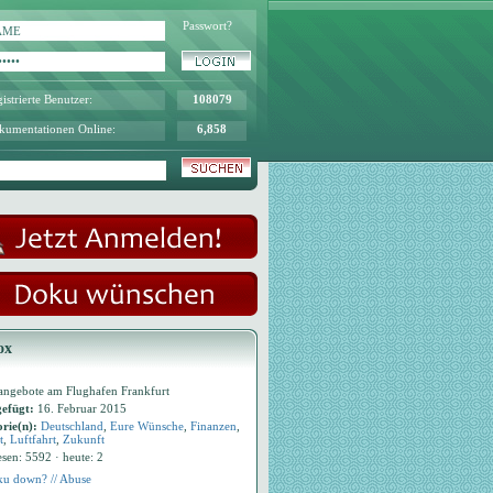
Passwort?
istrierte Benutzer:
108079
kumentationen Online:
6,858
ox
nangebote am Flughafen Frankfurt
efügt:
16. Februar 2015
rie(n):
Deutschland
,
Eure Wünsche
,
Finanzen
,
t
,
Luftfahrt
,
Zukunft
esen: 5592 · heute: 2
u down? // Abuse