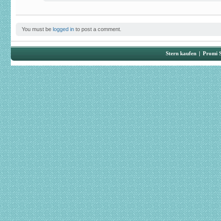
You must be
logged in
to post a comment.
Stern kaufen
|
Promi 