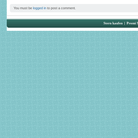
You must be
logged in
to post a comment.
Stern kaufen
|
Promi 