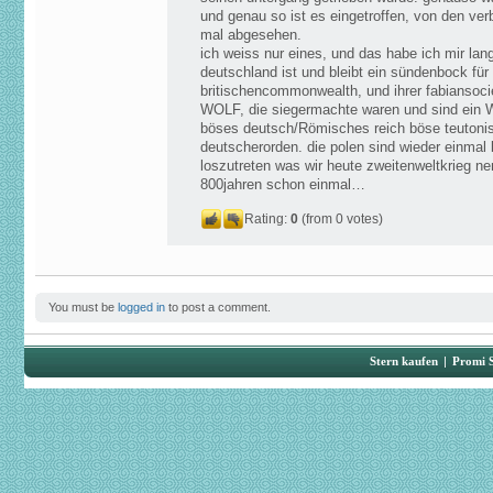
und genau so ist es eingetroffen, von den verb
mal abgesehen.
ich weiss nur eines, und das habe ich mir lan
deutschland ist und bleibt ein sündenbock für
britischencommonwealth, und ihrer fabiansoci
WOLF, die siegermachte waren und sind e
böses deutsch/Römisches reich böse teutonis
deutscherorden. die polen sind wieder einma
loszutreten was wir heute zweitenweltkrieg ne
800jahren schon einmal…
Rating:
0
(from 0 votes)
You must be
logged in
to post a comment.
Stern kaufen
|
Promi 