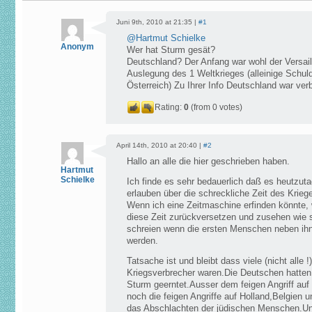
Juni 9th, 2010 at 21:35 |
#1
@
Hartmut Schielke
Anonym
Wer hat Sturm gesät?
Deutschland? Der Anfang war wohl der Versaille
Auslegung des 1 Weltkrieges (alleinige Schul
Österreich) Zu Ihrer Info Deutschland war ve
Rating:
0
(from 0 votes)
April 14th, 2010 at 20:40 |
#2
Hallo an alle die hier geschrieben haben.
Hartmut
Schielke
Ich finde es sehr bedauerlich daß es heutzut
erlauben über die schreckliche Zeit des Krie
Wenn ich eine Zeitmaschine erfinden könnte,
diese Zeit zurückversetzen und zusehen wie s
schreien wenn die ersten Menschen neben ihn
werden.
Tatsache ist und bleibt dass viele (nicht alle
Kriegsverbrecher waren.Die Deutschen hatten
Sturm geerntet.Ausser dem feigen Angriff auf 
noch die feigen Angriffe auf Holland,Belgien
das Abschlachten der jüdischen Menschen.Unt