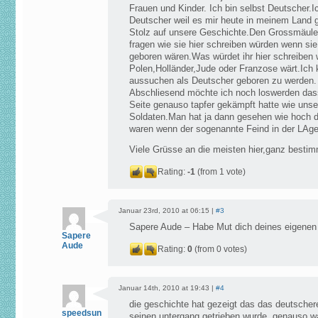
Frauen und Kinder. Ich bin selbst Deutscher.I
Deutscher weil es mir heute in meinem Land gu
Stolz auf unsere Geschichte.Den Grossmäuler
fragen wie sie hier schreiben würden wenn sie
geboren wären.Was würdet ihr hier schreiben 
Polen,Holländer,Jude oder Franzose wärt.Ich 
aussuchen als Deutscher geboren zu werden.
Abschliesend möchte ich noch loswerden dass
Seite genauso tapfer gekämpft hatte wie uns
Soldaten.Man hat ja dann gesehen wie hoch d
waren wenn der sogenannte Feind in der LAg
Viele Grüsse an die meisten hier,ganz bestimm
Rating:
-1
(from 1 vote)
Januar 23rd, 2010 at 06:15 |
#3
Sapere Aude – Habe Mut dich deines eigenen
Sapere
Aude
Rating:
0
(from 0 votes)
Januar 14th, 2010 at 19:43 |
#4
die geschichte hat gezeigt das das deutschere
speedsun
seinen untergang getrieben wurde. genauso war