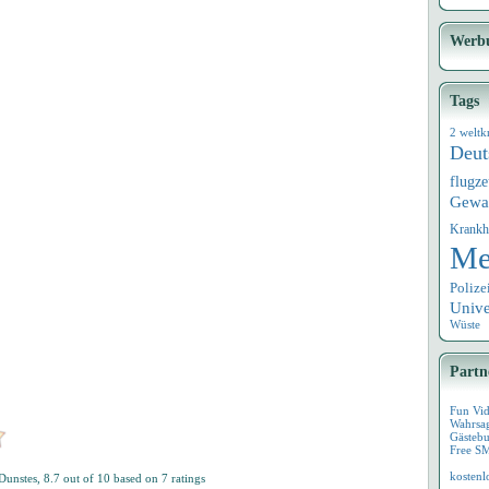
Werb
Tags
2 weltk
Deut
flugz
Gewa
Krankh
Me
Polize
Univ
Wüste
Partn
Fun Vi
Wahrsa
Gästebu
Free S
kostenl
 Dunstes
,
8.7
out of
10
based on
7
ratings