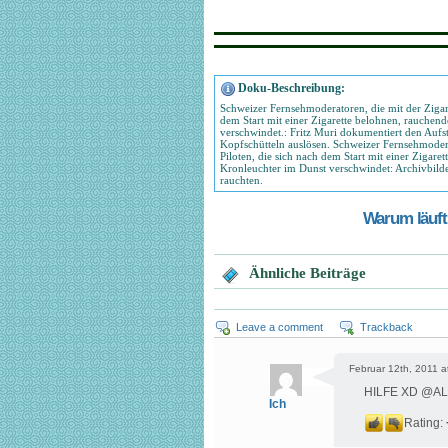
Doku-Beschreibung:
Schweizer Fernsehmoderatoren, die mit der Zigare
dem Start mit einer Zigarette belohnen, rauchende
verschwindet.: Fritz Muri dokumentiert den Aufst
Kopfschütteln auslösen. Schweizer Fernsehmoderat
Piloten, die sich nach dem Start mit einer Zigaret
Kronleuchter im Dunst verschwindet: Archivbilde
rauchten.
Warum läuft 
Ähnliche Beiträge
Leave a comment
Trackback
Februar 12th, 2011 a
HILFE XD @AL
Ich
Rating: