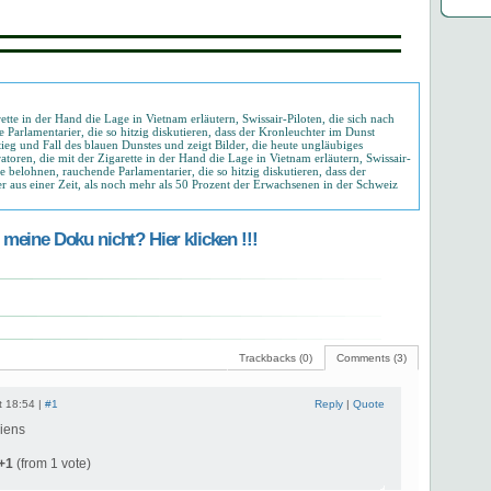
tte in der Hand die Lage in Vietnam erläutern, Swissair-Piloten, die sich nach
 Parlamentarier, die so hitzig diskutieren, dass der Kronleuchter im Dunst
ieg und Fall des blauen Dunstes und zeigt Bilder, die heute ungläubiges
oren, die mit der Zigarette in der Hand die Lage in Vietnam erläutern, Swissair-
te belohnen, rauchende Parlamentarier, die so hitzig diskutieren, dass der
r aus einer Zeit, als noch mehr als 50 Prozent der Erwachsenen in der Schweiz
meine Doku nicht? Hier klicken !!!
Trackbacks (0)
Comments (3)
t 18:54 |
#1
Reply
|
Quote
iens
+1
(from 1 vote)