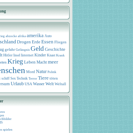
ung
amerika
rieg
abzocke
afrika
Auto
schland
Essen
Drogen
Erde
Fliegen
Geld
Geschichte
eug
gefahr
Gefängnis
lt
Internet
Kinder
Hitler
Knast
Insel
Krank
Krieg
meer
Leben
Macht
eiten
nschen
Natur
Mord
Politik
Tiere
i
Sex
Technik
töten
schiff
Terror
Urlaub
ersum
Wasser
Welt
USA
Weltall
er
deos
gen
chbilder
MS
os spielen