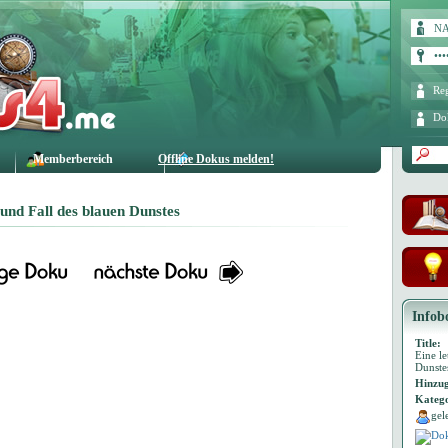
Reg
Do
Memberbereich
Offline Dokus melden!
g und Fall des blauen Dunstes
Infob
Title:
Eine le
Dunste
Hinzug
Katego
gel
Dok