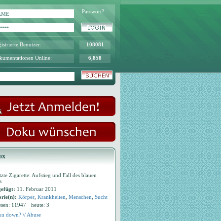
Passwort?
istrierte Benutzer:
108081
kumentationen Online:
6,858
ox
tzte Zigarette: Aufstieg und Fall des blauen
s
efügt:
11. Februar 2011
rie(n):
Körper
,
Krankheiten
,
Menschen
,
Sucht
esen: 11947 · heute: 3
u down? // Abuse