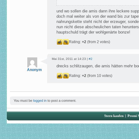
und wo sollen die amis dann ihre leckere s
doch mal weiter als von der wand bis zur tape
nahrungskette steht nicht der erzeuger, sonde
nun nicht diese abscheulichen taten herunters
hauptschuld trägt der wohlgenärte bonze!
Rating:
+2
(from 2 votes)
Mai 31st, 2011 at 14:23 |
#2
drecks schlitzaugen, die amis hätten mehr bo
Anonym
Rating:
+2
(from 10 votes)
You must be
logged in
to post a comment.
Stern kaufen
|
Promi 