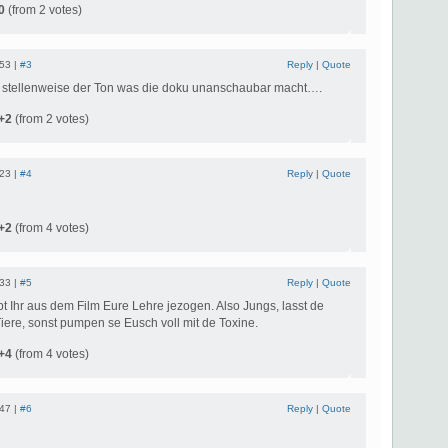
0
(from 2 votes)
:53 |
#3
Reply
|
Quote
ch stellenweise der Ton was die doku unanschaubar macht….
+2
(from 2 votes)
:23 |
#4
Reply
|
Quote
+2
(from 4 votes)
:33 |
#5
Reply
|
Quote
bt Ihr aus dem Film Eure Lehre jezogen. Also Jungs, lasst de
iere, sonst pumpen se Eusch voll mit de Toxine.
+4
(from 4 votes)
:47 |
#6
Reply
|
Quote