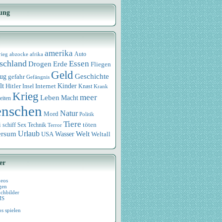
ung
amerika
rieg
abzocke
afrika
Auto
schland
Essen
Drogen
Erde
Fliegen
Geld
Geschichte
eug
gefahr
Gefängnis
lt
Internet
Kinder
Hitler
Knast
Insel
Krank
Krieg
meer
Leben
Macht
eiten
nschen
Natur
Mord
Politik
Tiere
i
Sex
Technik
töten
schiff
Terror
Urlaub
ersum
Wasser
Welt
USA
Weltall
er
deos
gen
chbilder
MS
os spielen