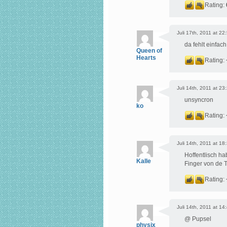
Rating:
Juli 17th, 2011 at 22
da fehlt einfa
Queen of
Hearts
Rating:
Juli 14th, 2011 at 23
unsyncron
ko
Rating:
Juli 14th, 2011 at 18
Hoffentlisch ha
Kalle
Finger von de T
Rating:
Juli 14th, 2011 at 14
@ Pupsel
physix