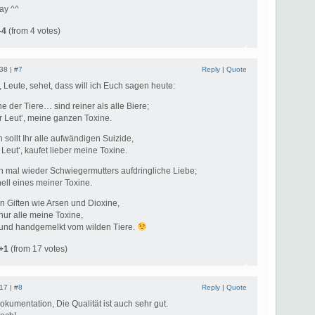
ay ^^
-4
(from 4 votes)
:38 |
#7
Reply
|
Quote
, Leute, sehet, dass will ich Euch sagen heute:
ne der Tiere… sind reiner als alle Biere;
hr Leut‘, meine ganzen Toxine.
sollt Ihr alle aufwändigen Suizide,
 Leut‘, kaufet lieber meine Toxine.
h mal wieder Schwiegermutters aufdringliche Liebe;
nell eines meiner Toxine.
n Giften wie Arsen und Dioxine,
 nur alle meine Toxine,
h und handgemelkt vom wilden Tiere.
+1
(from 17 votes)
:17 |
#8
Reply
|
Quote
umentation, Die Qualität ist auch sehr gut.