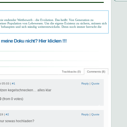
n nie endender Wettbewerb - die Evolution. Das heißt: Von Generation zu
einer Population von Lebewesen. Um die eigene Existenz zu sichern, müssen sich
behaupten und sich ständig weiterentwickeln. Denn noch immer herrscht die
meine Doku nicht? Hier klicken !!!
Trackbacks (0)
Comments (8)
t 05:03 |
#1
Reply
|
Quote
nutzen kegelschnecken… alles klar
0
(from 0 votes)
:19 |
#2
Reply
|
Quote
nur sowas hochladen?