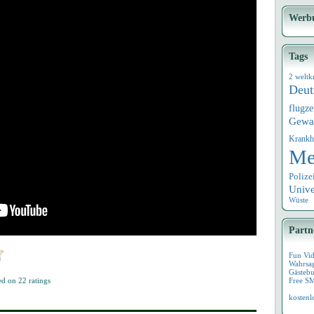
Werb
Tags
2 weltk
Deut
flugz
Gewa
Krankh
Me
Polize
Univ
Wüste
Partn
Fun Vi
Wahrsa
Gästebu
ed on
22
ratings
Free S
kostenl