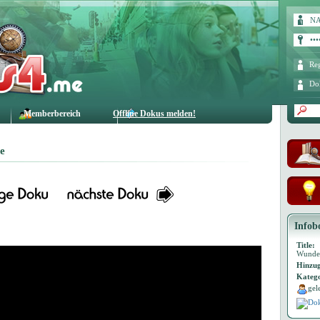
Reg
Do
Memberbereich
Offline Dokus melden!
e
Infob
Title:
Wunder
Hinzug
Katego
gel
Dok