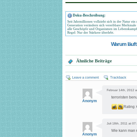
Doku-Beschreibung:
Seit Jahrmillionen vollzieht sich in der Natur ei
Generation verändern sich vererbbare Merkmale 
alle Geschöpfe und Organismen im Lebenskampf 
Regel: Nur der Stärkere überlebt.
Warum läuft 
Ähnliche Beiträge
Leave a comment
Trackback
Februar 14th, 2012 a
terroristen be
Anonym
Rating:
Juli 18th, 2011 at 07
Wie kann man 
Anonym