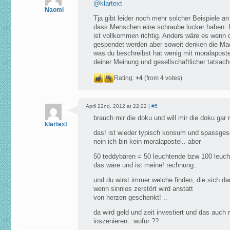
@
klartext
Naomi
Tja gibt leider noch mehr solcher Beispiele an
dass Menschen eine schraube locker haben :I
ist vollkommen richtig. Anders wäre es wenn d
gespendet werden aber soweit denken die Mach
was du beschreibst hat wenig mit moralapostel
deiner Meinung und gesellschaftlicher tatsac
Rating:
+4
(from 4 votes)
April 22nd, 2012 at 22:22 |
#5
brauch mir die doku und will mir die doku gar
klartext
das! ist wieder typisch konsum und spassgese
nein ich bin kein moralapostel.. aber
50 teddybären = 50 leuchtende bzw 100 leuch
das wäre und ist meine! rechnung..
und du wirst immer welche finden, die sich da
wenn sinnlos zerstört wird anstatt
von herzen geschenkt! ..
da wird geld und zeit investiert und das auc
inszenieren.. wofür ?? …