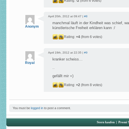
Rating:
-2
(from 6 votes)
April 20th, 2012 at 09:47 |
#8
manchmal läuft in der Kindheit was schief, wa
Anonym
künstlerische Freiheit erklären kann :/
Rating:
+4
(from 6 votes)
April 19th, 2012 at 22:35 |
#9
kranker scheiss…
Royal
..
gefällt mir =)
Rating:
+2
(from 8 votes)
You must be
logged in
to post a comment.
Stern kaufen
|
Promi 