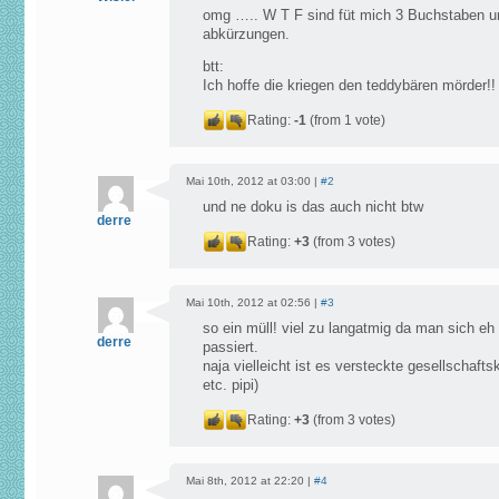
omg ….. W T F sind füt mich 3 Buchstaben u
abkürzungen.
btt:
Ich hoffe die kriegen den teddybären mörder!!
Rating:
-1
(from 1 vote)
Mai 10th, 2012 at 03:00 |
#2
und ne doku is das auch nicht btw
derre
Rating:
+3
(from 3 votes)
Mai 10th, 2012 at 02:56 |
#3
so ein müll! viel zu langatmig da man sich e
derre
passiert.
naja vielleicht ist es versteckte gesellschaft
etc. pipi)
Rating:
+3
(from 3 votes)
Mai 8th, 2012 at 22:20 |
#4