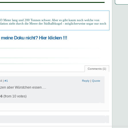
u 33 Meter lang und 200 Tonnen schwer. Aber es gibt kaum noch welche von
ulation zieht durch die Meere der Südhalbkugel - möglicherweise sogar nur noch
meine Doku nicht? Hier klicken !!!
Comments (1)
44 |
#1
Reply
|
Quote
tzen aber Würstchen essen….
-6
(from 10 votes)