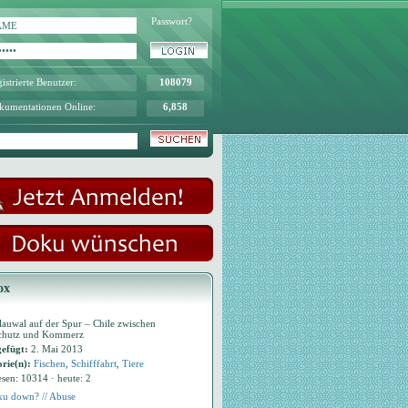
Passwort?
istrierte Benutzer:
108079
kumentationen Online:
6,858
ox
auwal auf der Spur – Chile zwischen
chutz und Kommerz
efügt:
2. Mai 2013
rie(n):
Fischen
,
Schifffahrt
,
Tiere
esen: 10314 · heute: 2
u down? // Abuse