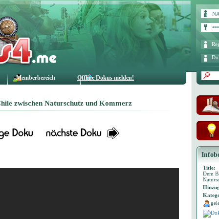
Reg
Do
Memberbereich
Offline Dokus melden!
Chile zwischen Naturschutz und Kommerz
Infob
Title:
Dem Bl
Naturs
Hinzug
Katego
gel
Dok