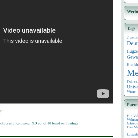
Werb
Tags
2 weltk
Deut
flugz
Gewa
Krankh
Me
Polize
Univ
Wüste
Partn
Fun Vi
Wahrsa
urschutz und Kommerz
,
9.3
out of
10
based on
3
ratings
Gästebu
Free S
kostenl