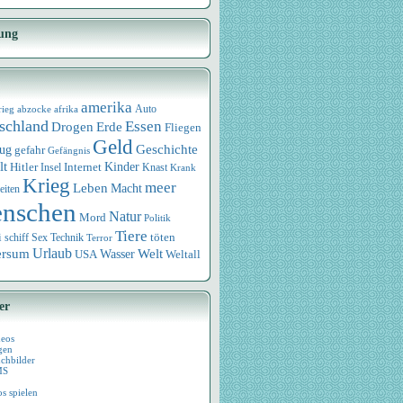
ung
amerika
rieg
abzocke
afrika
Auto
schland
Essen
Drogen
Erde
Fliegen
Geld
Geschichte
eug
gefahr
Gefängnis
lt
Internet
Kinder
Hitler
Knast
Insel
Krank
Krieg
meer
Leben
Macht
eiten
nschen
Natur
Mord
Politik
Tiere
i
Sex
Technik
töten
schiff
Terror
Urlaub
ersum
Wasser
Welt
USA
Weltall
er
deos
gen
chbilder
MS
os spielen