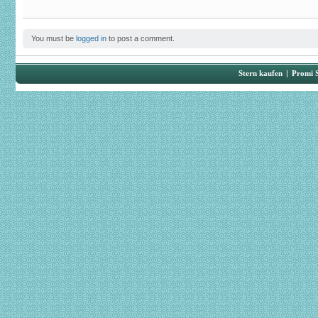
You must be
logged in
to post a comment.
Stern kaufen
|
Promi 