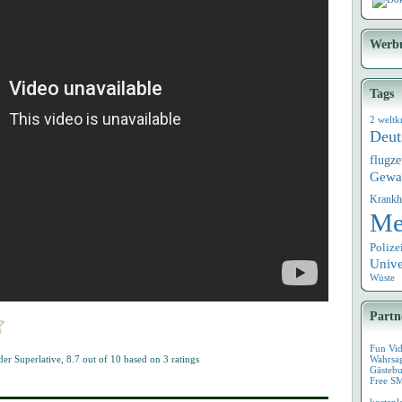
Werb
Tags
2 weltk
Deut
flugz
Gewa
Krankh
Me
Polize
Univ
Wüste
Partn
Fun Vi
der Superlative
,
8.7
out of
10
based on
3
ratings
Wahrsa
Gästebu
Free S