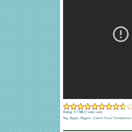
Rating: 8.7/
10
(3 votes cast)
Big, Bigger, Biggest - Canton Tower Fernsehturm 