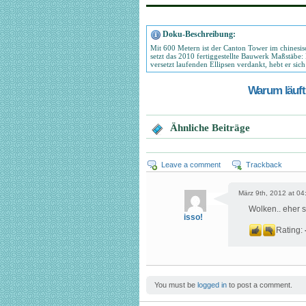
Doku-Beschreibung:
Mit 600 Metern ist der Canton Tower im chinesi
setzt das 2010 fertiggestellte Bauwerk Maßstäbe:
versetzt laufenden Ellipsen verdankt, hebt er si
Warum läuft 
Ähnliche Beiträge
Leave a comment
Trackback
März 9th, 2012 at 04
Wolken.. eher 
isso!
Rating:
You must be
logged in
to post a comment.