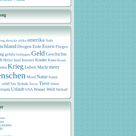
ung
amerika
rieg
abzocke
afrika
Auto
schland
Essen
Drogen
Erde
Fliegen
Geld
Geschichte
eug
gefahr
Gefängnis
lt
Internet
Kinder
Hitler
Knast
Insel
Krank
Krieg
meer
Leben
Macht
eiten
nschen
Natur
Mord
Politik
Tiere
i
Sex
Technik
töten
schiff
Terror
Urlaub
ersum
Wasser
Welt
USA
Weltall
er
deos
gen
chbilder
MS