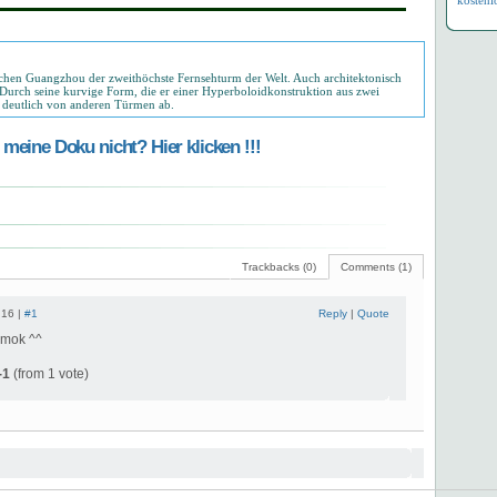
kostenl
schen Guangzhou der zweithöchste Fernsehturm der Welt. Auch architektonisch
 Durch seine kurvige Form, die er einer Hyperboloidkonstruktion aus zwei
ch deutlich von anderen Türmen ab.
meine Doku nicht? Hier klicken !!!
Trackbacks (0)
Comments (1)
:16 |
#1
Reply
|
Quote
smok ^^
-1
(from 1 vote)