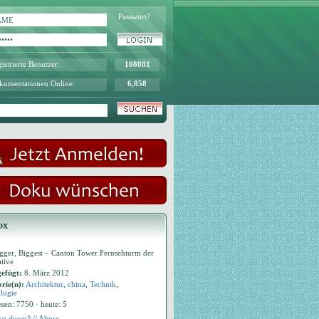
Passwort?
istrierte Benutzer:
108081
kumentationen Online:
6,858
ox
igger, Biggest – Canton Tower Fernsehturm der
ative
efügt:
8. März 2012
rie(n):
Architektur
,
china
,
Technik
,
logie
esen: 7750 · heute: 5
u down? // Abuse