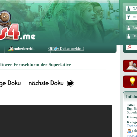
Reg
Do
Memberbereich
Offline Dokus melden!
 Tower Fernsehturm der Superlative
Infob
Title:
Big, B
Superl
Hinzug
Katego
Techno
gel
Dok